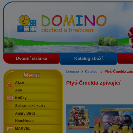
Domino - obchod s hračkami
Úvodní stránka
Katalog zboží
Menu
Domino
Katalog
Plyš-Čmelda zpív
Plyš-Čmelda zpívající
Akce
Albi
Knížky
Sběratelské karty
Angry Birds
Hatchimals
MARVEL