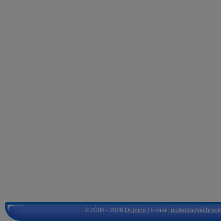
© 2008 - 2026
Domino
| E-mail:
podebrady@hrack