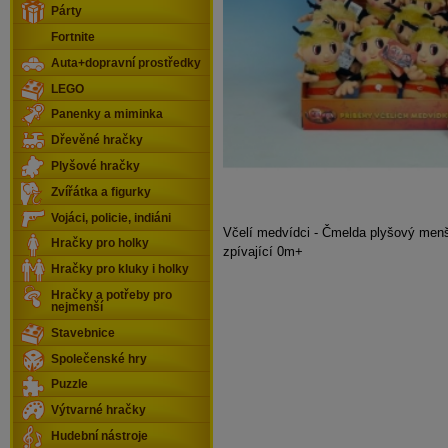
Párty
Fortnite
Auta+dopravní prostředky
LEGO
Panenky a miminka
Dřevěné hračky
Plyšové hračky
Zvířátka a figurky
Vojáci, policie, indiáni
Včelí medvídci - Čmelda plyšový me
Hračky pro holky
zpívající 0m+
Hračky pro kluky i holky
Hračky a potřeby pro
nejmenší
Stavebnice
Společenské hry
Puzzle
Výtvarné hračky
Hudební nástroje