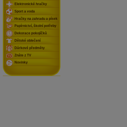
Elektronické hračky
Sport a voda
Hračky na zahradu a písek
Papírnictví, školní potřeby
Dekorace pokojíčků
Dětské oblečení
Dárkové předměty
Znáte z TV
Novinky