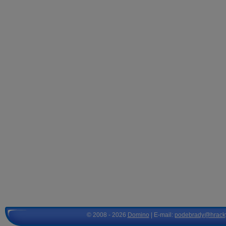
© 2008 - 2026
Domino
| E-mail:
podebrady@hrack