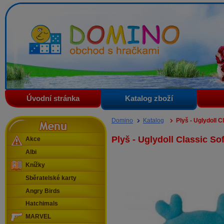
Domino - obchod s hračkami
Úvodní stránka
Katalog zboží
Menu
Domino
Katalog
Plyš - Uglydoll C
Plyš - Uglydoll Classic So
Akce
Albi
Knížky
Sběratelské karty
Angry Birds
Hatchimals
MARVEL