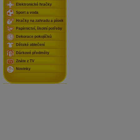
Elektronické hračky
Sport a voda
Hračky na zahradu a písek
Papírnictví, školní potřeby
Dekorace pokojíčků
Dětské oblečení
Dárkové předměty
Znáte z TV
Novinky