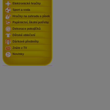
Elektronické hračky
Sport a voda
Hračky na zahradu a písek
Papírnictví, školní potřeby
Dekorace pokojíčků
Dětské oblečení
Dárkové předměty
Znáte z TV
Novinky