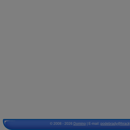
© 2008 - 2026
Domino
| E-mail:
podebrady@hrack