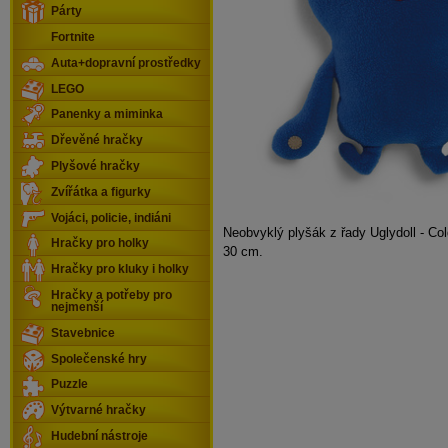
Párty
Fortnite
Auta+dopravní prostředky
LEGO
Panenky a miminka
Dřevěné hračky
Plyšové hračky
Zvířátka a figurky
Vojáci, policie, indiáni
Neobvyklý plyšák z řady Uglydoll - Col
Hračky pro holky
30 cm.
Hračky pro kluky i holky
Hračky a potřeby pro
nejmenší
Stavebnice
Společenské hry
Puzzle
Výtvarné hračky
Hudební nástroje