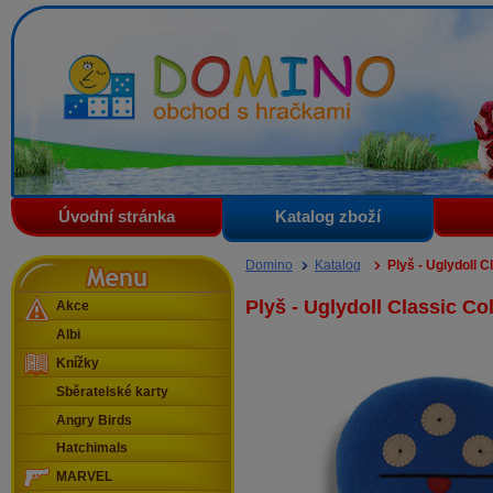
Domino - obchod s hračkami
Úvodní stránka
Katalog zboží
Menu
Domino
Katalog
Plyš - Uglydoll C
Plyš - Uglydoll Classic Co
Akce
Albi
Knížky
Sběratelské karty
Angry Birds
Hatchimals
MARVEL