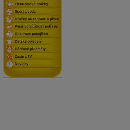
Elektronické hračky
Sport a voda
Hračky na zahradu a písek
Papírnictví, školní potřeby
Dekorace pokojíčků
Dětské oblečení
Dárkové předměty
Znáte z TV
Novinky