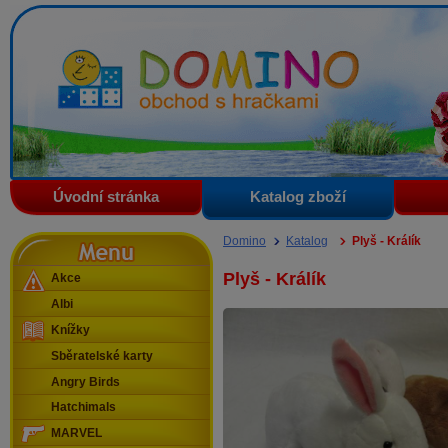
Domino - obchod s hračkami
Úvodní stránka
Katalog zboží
Menu
Domino
Katalog
Plyš - Králík
Plyš - Králík
Akce
Albi
Knížky
Sběratelské karty
Angry Birds
Hatchimals
MARVEL