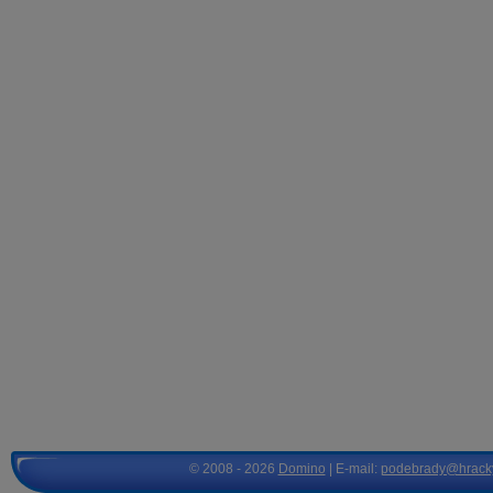
© 2008 - 2026
Domino
| E-mail:
podebrady@hrack