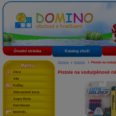
Domino - obchod s hračkami
Úvodní stránka
Katalog zboží
Menu
Domino
Katalog
Pistole na vodu/
Pistole na vodu/pěnové n
Akce
Albi
Knížky
Sběratelské karty
Angry Birds
Hatchimals
MARVEL