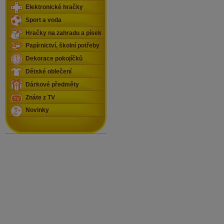
Elektronické hračky
Sport a voda
Hračky na zahradu a písek
Papírnictví, školní potřeby
Dekorace pokojíčků
Dětské oblečení
Dárkové předměty
Znáte z TV
Novinky