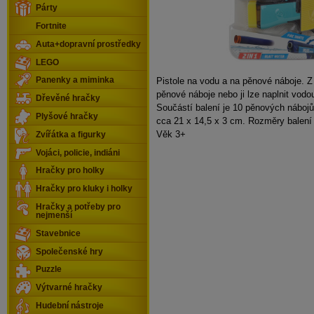
Párty
Fortnite
Auta+dopravní prostředky
LEGO
Pistole na vodu a na pěnové náboje. Z p
Panenky a miminka
pěnové náboje nebo ji lze naplnit vodou
Dřevěné hračky
Součástí balení je 10 pěnových nábojů
Plyšové hračky
cca 21 x 14,5 x 3 cm. Rozměry balení
Věk 3+
Zvířátka a figurky
Vojáci, policie, indiáni
Hračky pro holky
Hračky pro kluky i holky
Hračky a potřeby pro
nejmenší
Stavebnice
Společenské hry
Puzzle
Výtvarné hračky
Hudební nástroje