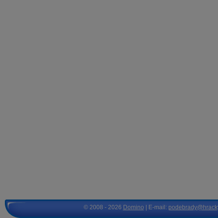
© 2008 - 2026
Domino
| E-mail:
podebrady@hrack