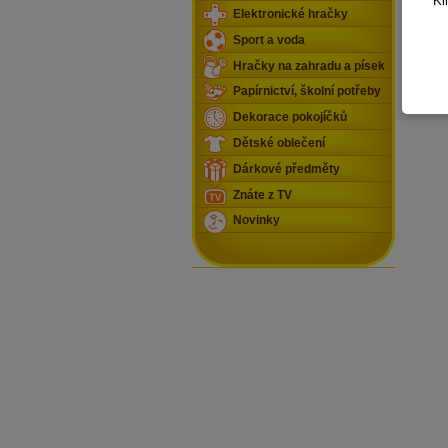
Kl
Elektronické hračky
Sport a voda
Hračky na zahradu a písek
Papírnictví, školní potřeby
Pistole
Dekorace pokojíčků
Dětské oblečení
Dárkové předměty
Znáte z TV
Novinky