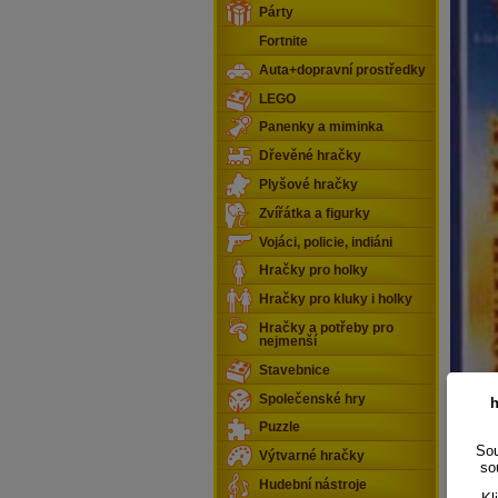
Párty
Fortnite
Auta+dopravní prostředky
LEGO
Panenky a miminka
Dřevěné hračky
Plyšové hračky
Zvířátka a figurky
Vojáci, policie, indiáni
Hračky pro holky
Hračky pro kluky i holky
Hračky a potřeby pro
nejmenší
Stavebnice
Společenské hry
h
Puzzle
Sou
Výtvarné hračky
so
Hudební nástroje