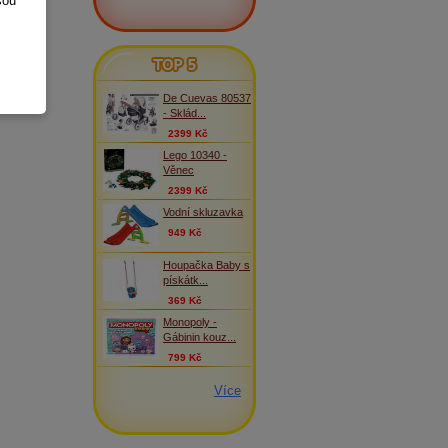
sou
TOP 5
De Cuevas 80537
- Sklád...
2399 Kč
Lego 10340 -
Věnec
2399 Kč
Vodní skluzavka
949 Kč
Houpačka Baby s
pískátk...
369 Kč
Monopoly -
Gábinin kouz...
799 Kč
Více