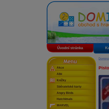
Domino - obchod s hračkam
Úvodní stránka
Ka
Menu
Domino
Pisto
Akce
Albi
Knížky
Sběratelské karty
Angry Birds
Hatchimals
MARVEL