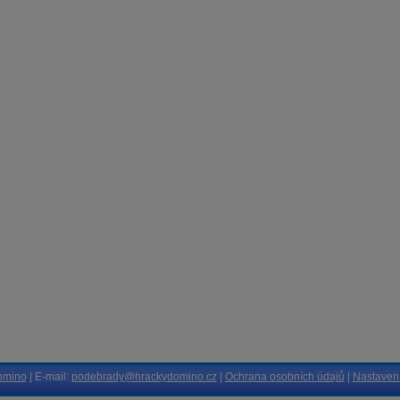
omino
| E-mail:
podebrady@hrackydomino.cz
|
Ochrana osobních údajů
|
Nastavení