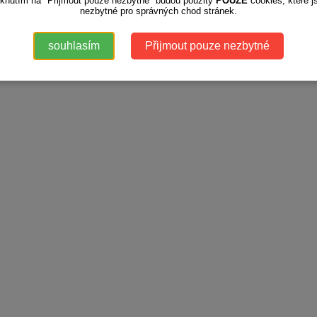
iknutím na "Přijmout pouze nezbytné" budou použity
POUZE
cookies, které j
nezbytné pro správných chod stránek.
souhlasím
Přijmout pouze nezbytné
.