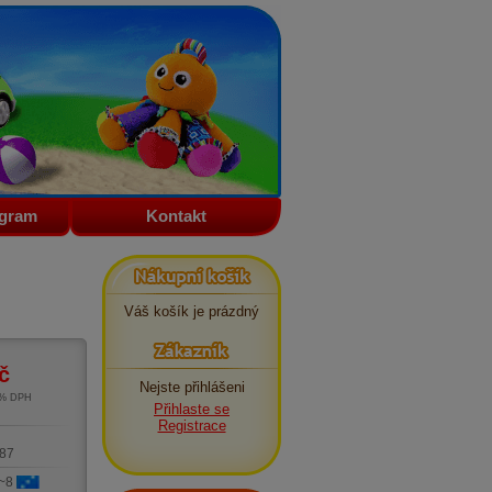
ogram
Kontakt
Nákupní košík
Váš košík je prázdný
Zákazník
č
Nejste přihlášeni
1% DPH
Přihlaste se
m
Registrace
87
 ~8