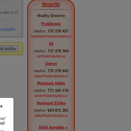
Kontakt
e věku 3-12
Hračky Domino
Poděbrady
ly a pušky
telefon:
737 278 427
podebrady@hrackydomino.cz
Aš
telefon:
737 278 364
as@hrackydomino.cz
Ostrov
telefon:
737 278 442
ostrov@hrackydomino.cz
Nymburk Adéla
telefon:
771 166 176
adela@hrackydomino.cz
Nymburk Eliška
 a
telefon:
603 871 381
eliska@hrackydomino.cz
sím"
ajů
Další kontakty »