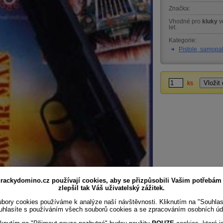
Značka:
Vhodné pro
kluky
v
let.
Kategorie:
Pistole, samopa
ks
rackydomino.cz používají cookies, aby se přizpůsobili Vašim potřebám
zlepšil tak Váš uživatelský zážitek.
bory cookies používáme k analýze naší návštěvnosti. Kliknutím na "Souhla
uhlasíte s používáním všech souborů cookies a se zpracováním osobních úd