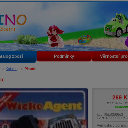
i
talog zboží
Podmínky
Věrnostní pr
Katalog
Pistole
le
269
K
222,31 Kč bez 2
sklade
kód:
f0da0566e3
EAN:
40009080053
Věrnostní program: