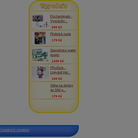
Tipy od nás
Enchantimals -
Vyprávěn...
699 Kč
Pirátská sada
179 Kč
Stavebnice water
power
1349 Kč
Přívěšek -
Uglydoll Hel...
169 Kč
Váha na dopisy
do 500 g...
179 Kč
 souborů cookies