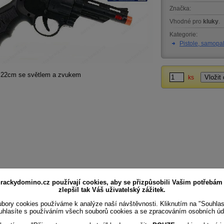
Značka:
Vhodné pro
kluky
.
Kategorie:
Pistole, samopa
e 22cm se světlem a zvukem
ks
rackydomino.cz používají cookies, aby se přizpůsobili Vašim potřebám
zlepšil tak Váš uživatelský zážitek.
bory cookies používáme k analýze naší návštěvnosti. Kliknutím na "Souhla
uhlasíte s používáním všech souborů cookies a se zpracováním osobních úd