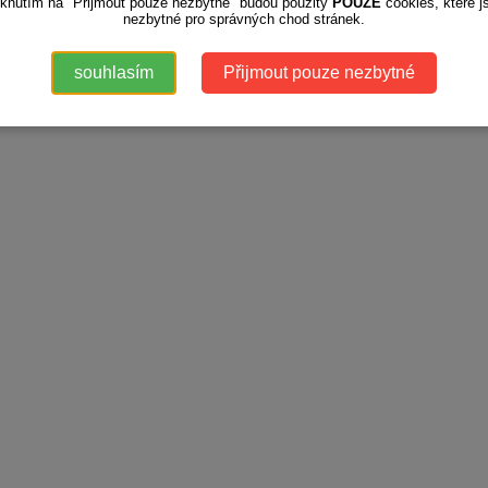
iknutím na "Přijmout pouze nezbytné" budou použity
POUZE
cookies, které j
nezbytné pro správných chod stránek.
souhlasím
Přijmout pouze nezbytné