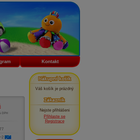
ogram
Kontakt
Nákupní košík
Váš košík je prázdný
Zákazník
č
Nejste přihlášeni
1% DPH
Přihlaste se
m
Registrace
77
 ~2