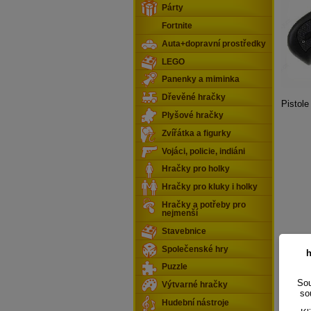
Párty
Fortnite
Auta+dopravní prostředky
LEGO
Panenky a miminka
Dřevěné hračky
Pistol
Plyšové hračky
Zvířátka a figurky
Vojáci, policie, indiáni
Hračky pro holky
Hračky pro kluky i holky
Hračky a potřeby pro
nejmenší
Stavebnice
Společenské hry
h
Puzzle
Sou
Výtvarné hračky
so
Hudební nástroje