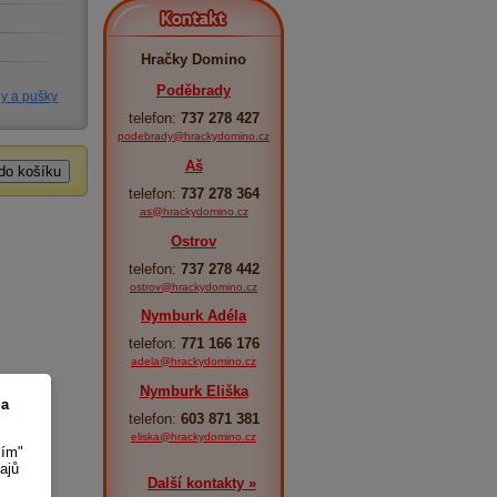
Kontakt
Hračky Domino
Poděbrady
ly a pušky
telefon:
737 278 427
podebrady@hrackydomino.cz
Aš
telefon:
737 278 364
as@hrackydomino.cz
Ostrov
telefon:
737 278 442
ostrov@hrackydomino.cz
Nymburk Adéla
telefon:
771 166 176
adela@hrackydomino.cz
Nymburk Eliška
 a
telefon:
603 871 381
eliska@hrackydomino.cz
sím"
ajů
Další kontakty »