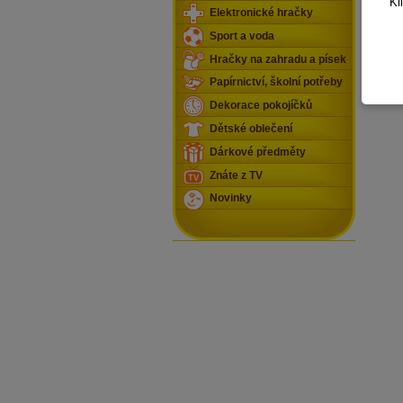
Kl
Elektronické hračky
Sport a voda
Hračky na zahradu a písek
Papírnictví, školní potřeby
Dekorace pokojíčků
Dětské oblečení
Dárkové předměty
Znáte z TV
Novinky