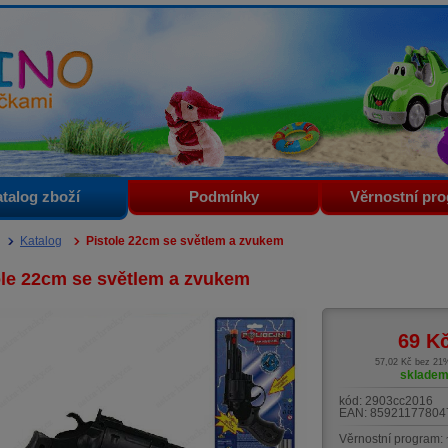
i
talog zboží
Podmínky
Věrnostní pr
Katalog
Pistole 22cm se světlem a zvukem
ole 22cm se světlem a zvukem
69
K
57,02 Kč bez 2
sklade
kód:
2903cc2016
EAN:
85921177804
Věrnostní program: