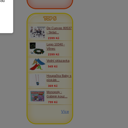
sou
TOP 5
De Cuevas 80537
- Sklád...
2399 Kč
Lego 10340 -
Věnec
2399 Kč
Vodní skluzavka
949 Kč
Houpačka Baby s
pískátk...
369 Kč
Monopoly -
Gábinin kouz...
799 Kč
Více