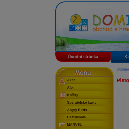
Domino - obchod s hračkam
Úvodní stránka
Ka
Menu
Domino
Pist
Akce
Albi
Knížky
Sběratelské karty
Angry Birds
Hatchimals
MARVEL