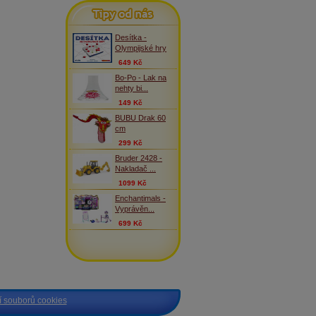
Tipy od nás
Desítka -
Olympijské hry
649 Kč
Bo-Po - Lak na
nehty bi...
149 Kč
BUBU Drak 60
cm
299 Kč
Bruder 2428 -
Nakladač ...
1099 Kč
Enchantimals -
Vyprávěn...
699 Kč
 souborů cookies