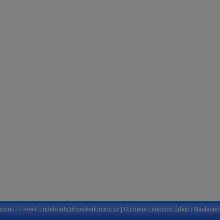
omino
| E-mail:
podebrady@hrackydomino.cz
|
Ochrana osobních údajů
|
Nastavení