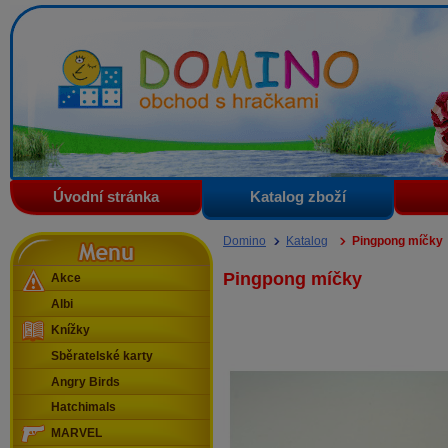
Domino - obchod s hračkami
Úvodní stránka
Katalog zboží
Menu
Domino
Katalog
Pingpong míčky
Pingpong míčky
Akce
Albi
Knížky
Sběratelské karty
Angry Birds
Hatchimals
MARVEL