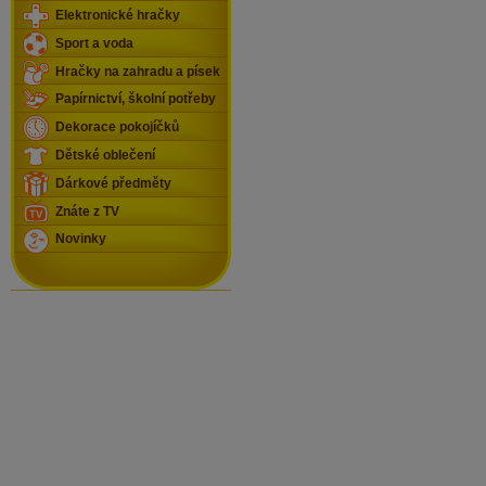
Elektronické hračky
Sport a voda
Hračky na zahradu a písek
Papírnictví, školní potřeby
Dekorace pokojíčků
Dětské oblečení
Dárkové předměty
Znáte z TV
Novinky