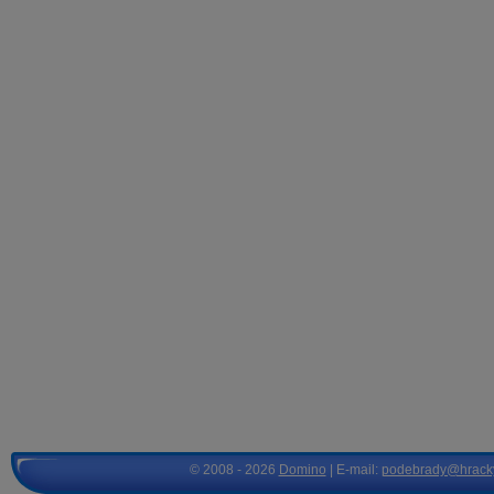
© 2008 - 2026
Domino
| E-mail:
podebrady@hrack