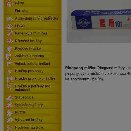
Párty
Fortnite
Auta+dopravní prostředky
LEGO
Panenky a miminka
Dřevěné hračky
Plyšové hračky
Zvířátka a figurky
Vojáci, policie, indiáni
Pingpong míčky
. Pingpong míčky - b
Hračky pro holky
pinpongových míčků o velikosti cca 4
ke sportovním účelům.
Hračky pro kluky i holky
Hračky a potřeby pro
nejmenší
Stavebnice
Společenské hry
Puzzle
Výtvarné hračky
Hudební nástroje