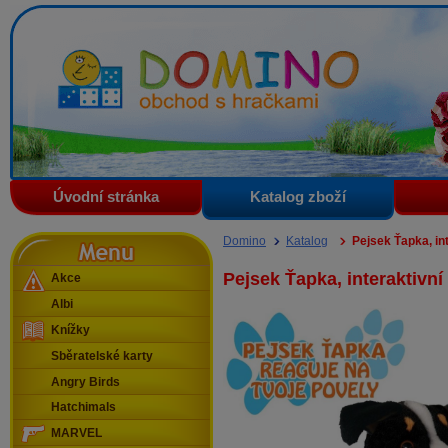
Domino - obchod s hračkami
Úvodní stránka
Katalog zboží
Menu
Domino
Katalog
Pejsek Ťapka, in
Pejsek Ťapka, interaktivní
Akce
Albi
Knížky
Sběratelské karty
Angry Birds
Hatchimals
MARVEL