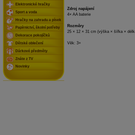
Elektronické hračky
Zdroj napájení
Sport a voda
4× AA baterie
Hračky na zahradu a písek
Rozměry
Papírnictví, školní potřeby
25 × 12 × 31 cm (výška × šířka × délk
Dekorace pokojíčků
Věk: 3+
Dětské oblečení
Dárkové předměty
Znáte z TV
Novinky