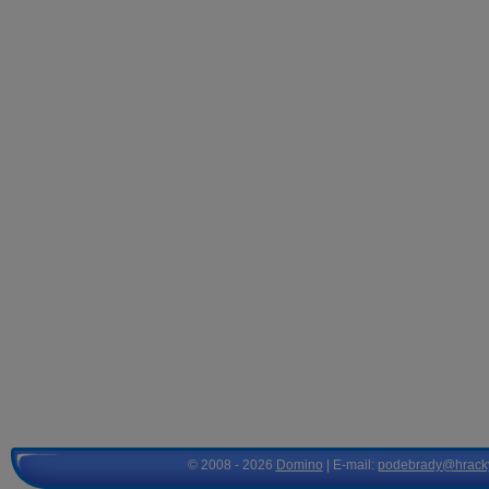
© 2008 - 2026
Domino
| E-mail:
podebrady@hrack