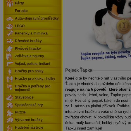
Párty
Fortnite
Auta+dopravní prostředky
LEGO
Panenky a miminka
Dřevěné hračky
Plyšové hračky
Zvířátka a figurky
Vojáci, policie, indiáni
Pejsek Ťapka
Hračky pro holky
Které dítě by nechtělo mít vlastního 
Hračky pro kluky i holky
Ťapka je vhodný do každého dětského
Hračky a potřeby pro
reaguje na na 6 povelů, které okamži
nejmenší
povely sedni, lehni, volno, Ťapko popr
Stavebnice
mně. Poslušný pejsek také hrdě nosí n
Společenské hry
za 1. místo za plnění příkazů. Pořiďte 
interaktivní hračku a vaše dítě se rych
Puzzle
zvířátku chovat. V pokojíčku vždy bu
Výtvarné hračky
čekat malý kamarád, hebký plyšový pe
Hudební nástroje
Ťapku ihned zamiluje!