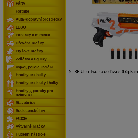
Párty
Fortnite
Auta+dopravní prostředky
LEGO
Panenky a miminka
Dřevěné hračky
Plyšové hračky
Zvířátka a figurky
Vojáci, policie, indiáni
NERF Ultra Two se dodává s 6 šipkam
Hračky pro holky
Hračky pro kluky i holky
Hračky a potřeby pro
nejmenší
Stavebnice
Společenské hry
Puzzle
Výtvarné hračky
Hudební nástroje