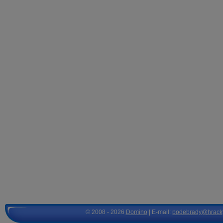
© 2008 - 2026
Domino
| E-mail:
podebrady@hrack