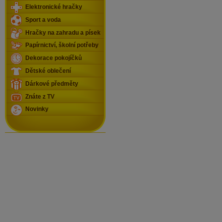
Elektronické hračky
Sport a voda
Hračky na zahradu a písek
Papírnictví, školní potřeby
Dekorace pokojíčků
Dětské oblečení
Dárkové předměty
Znáte z TV
Novinky