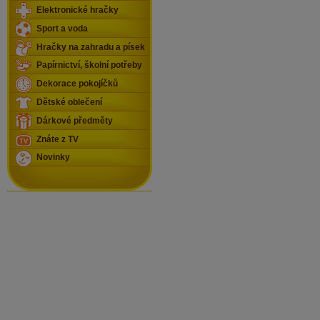
Elektronické hračky
Sport a voda
Hračky na zahradu a písek
Papírnictví, školní potřeby
Dekorace pokojíčků
Dětské oblečení
Dárkové předměty
Znáte z TV
Novinky