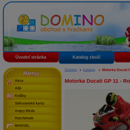
Domino - obchod s hračkami
Úvodní stránka
Katalog zboží
Menu
Domino
Katalog
Motorka Ducati G
Motorka Ducati GP 11 - Ro
Akce
Albi
Knížky
Sběratelské karty
Angry Birds
Hatchimals
MARVEL