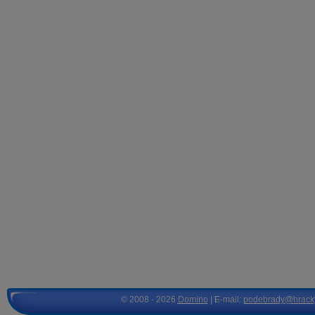
© 2008 - 2026
Domino
| E-mail:
podebrady@hrack