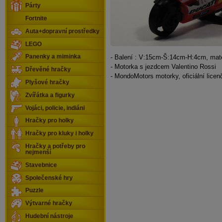
Párty
Fortnite
Auta+dopravní prostředky
LEGO
- Balení : V:15cm-Š:14cm-H:4cm, mater
Panenky a miminka
- Motorka s jezdcem Valentino Rossi
Dřevěné hračky
- MondoMotors motorky, oficiální licen
Plyšové hračky
Zvířátka a figurky
Vojáci, policie, indiáni
Hračky pro holky
Hračky pro kluky i holky
Hračky a potřeby pro
nejmenší
Stavebnice
Společenské hry
Puzzle
Výtvarné hračky
Hudební nástroje