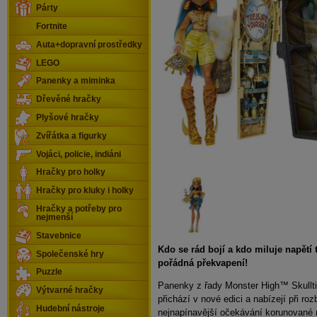
Párty
Fortnite
Auta+dopravní prostředky
LEGO
Panenky a miminka
Dřevěné hračky
Plyšové hračky
Zvířátka a figurky
Vojáci, policie, indiáni
Hračky pro holky
Hračky pro kluky i holky
Hračky a potřeby pro
nejmenší
Stavebnice
Kdo se rád bojí a kdo miluje napětí 
Společenské hry
pořádná překvapení!
Puzzle
Panenky z řady Monster High™ Skull
Výtvarné hračky
přichází v nové edici a nabízejí při roz
Hudební nástroje
nejnapínavější očekávání korunované