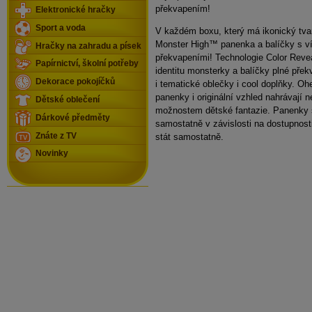
překvapením!
Elektronické hračky
Sport a voda
V každém boxu, který má ikonický tva
Monster High™ panenka a balíčky s v
Hračky na zahradu a písek
překvapeními! Technologie Color Reve
Papírnictví, školní potřeby
identitu monsterky a balíčky plné přek
Dekorace pokojíčků
i tematické oblečky i cool doplňky. O
panenky i originální vzhled nahrávají
Dětské oblečení
možnostem dětské fantazie. Panenky 
Dárkové předměty
samostatně v závislosti na dostupnos
stát samostatně.
Znáte z TV
Novinky