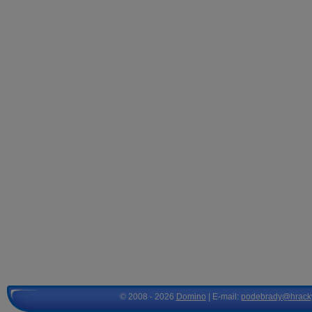
© 2008 - 2026
Domino
| E-mail:
podebrady@hrack