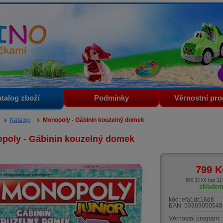
i
talog zboží
Podmínky
Věrnostní pr
Katalog
Monopoly - Gábinin kouzelný domek
poly - Gábinin kouzelný domek
799
K
660,33 Kč bez 2
sklade
kód:
efa1dc16d8
EAN:
50369050548
Věrnostní program: