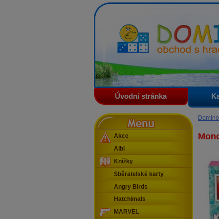
Domino - obchod s hračkam
Úvodní stránka
Ka
Menu
Domino
Mono
Akce
Albi
Knížky
Sběratelské karty
Angry Birds
Hatchimals
MARVEL