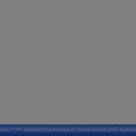
omino
| E-mail:
podebrady@hrackydomino.cz
|
Ochrana osobních údajů
|
Nastavení