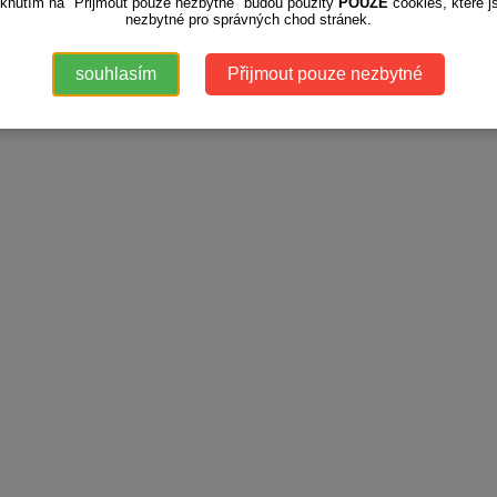
iknutím na "Přijmout pouze nezbytné" budou použity
POUZE
cookies, které j
nezbytné pro správných chod stránek.
souhlasím
Přijmout pouze nezbytné