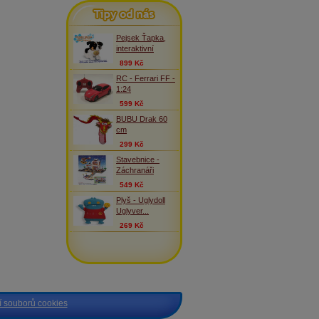
Tipy od nás
Pejsek Ťapka,
interaktivní
899 Kč
RC - Ferrari FF -
1:24
599 Kč
BUBU Drak 60
cm
299 Kč
Stavebnice -
Záchranáři
549 Kč
Plyš - Uglydoll
Uglyver...
269 Kč
 souborů cookies