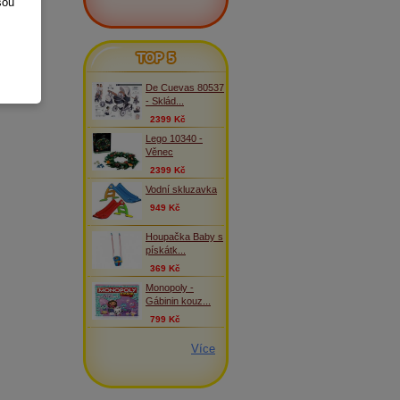
sou
TOP 5
De Cuevas 80537
- Sklád...
2399 Kč
Lego 10340 -
Věnec
2399 Kč
Vodní skluzavka
949 Kč
Houpačka Baby s
pískátk...
369 Kč
Monopoly -
Gábinin kouz...
799 Kč
Více