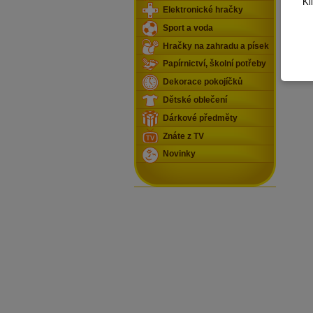
Kl
Elektronické hračky
Sport a voda
Hračky na zahradu a písek
Papírnictví, školní potřeby
Dekorace pokojíčků
Dětské oblečení
Dárkové předměty
Znáte z TV
Novinky