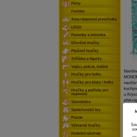
Párty
Fortnite
Auta+dopravní prostředky
LEGO
Panenky a miminka
Dřevěné hračky
Plyšové hračky
Zvířátka a figurky
Vojáci, policie, indiáni
Navštiv
Hračky pro holky
MONOPO
navštiv
Hračky pro kluky i holky
kuchyn
Hračky a potřeby pro
u Kryso
nejmenší
překva
Stavebnice
okořeňt
Společenské hry
h
nechybí
kostko
Puzzle
Sou
Výtvarné hračky
so
Hudební nástroje