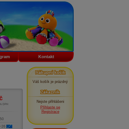
ogram
Kontakt
Nákupní košík
Váš košík je prázdný
Zákazník
č
Nejste přihlášeni
1% DPH
Přihlaste se
m
Registrace
50
 ~26