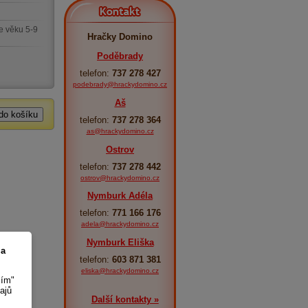
Kontakt
e věku 5-9
Hračky Domino
Poděbrady
telefon:
737 278 427
podebrady@hrackydomino.cz
Aš
telefon:
737 278 364
as@hrackydomino.cz
Ostrov
telefon:
737 278 442
ostrov@hrackydomino.cz
Nymburk Adéla
telefon:
771 166 176
adela@hrackydomino.cz
Nymburk Eliška
 a
telefon:
603 871 381
eliska@hrackydomino.cz
sím"
ajů
Další kontakty »