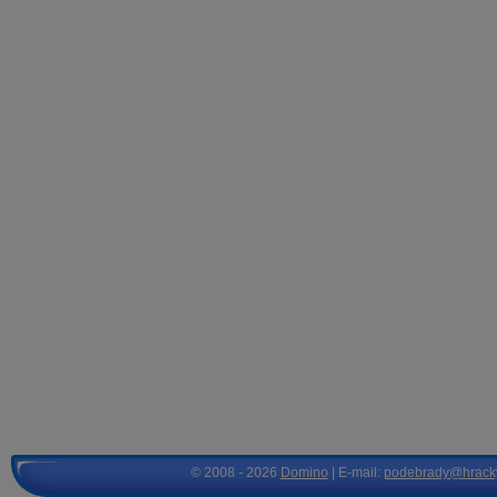
© 2008 - 2026
Domino
| E-mail:
podebrady@hrack