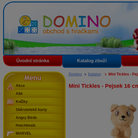
Domino - obchod s hračkami
Úvodní stránka
Katalog zboží
Menu
Domino
Katalog
Mini Tickles - Pe
Mini Tickles - Pejsek 16 c
Akce
Albi
Knížky
Sběratelské karty
Angry Birds
Hatchimals
MARVEL