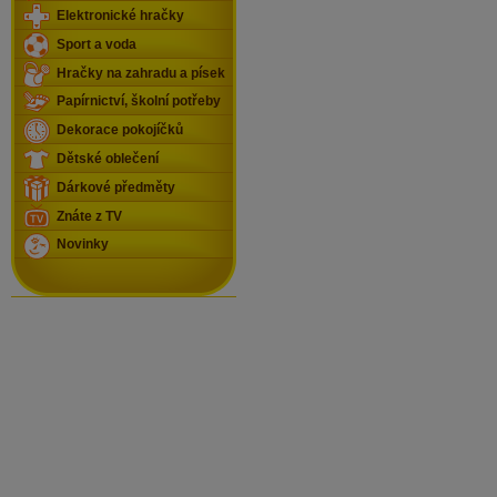
Elektronické hračky
Sport a voda
Hračky na zahradu a písek
Papírnictví, školní potřeby
Dekorace pokojíčků
Dětské oblečení
Dárkové předměty
Znáte z TV
Novinky