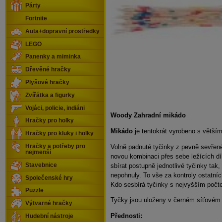
Párty
Fortnite
Auta+dopravní prostředky
LEGO
Panenky a miminka
Dřevěné hračky
Plyšové hračky
Zvířátka a figurky
Vojáci, policie, indiáni
Woody Zahradní mikádo
Hračky pro holky
Mikádo
je tentokrát vyrobeno s větší
Hračky pro kluky i holky
Volně padnuté tyčinky z pevně sevřené
Hračky a potřeby pro
nejmenší
novou kombinaci přes sebe ležících dí
sbírat postupně jednotlivé tyčinky tak,
Stavebnice
nepohnuly. To vše za kontroly ostatní
Společenské hry
Kdo sesbírá tyčinky s nejvyšším počt
Puzzle
Tyčky jsou uloženy v černém síťovém
Výtvarné hračky
Přednosti:
Hudební nástroje