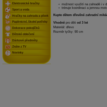
Elektronické hračky
možnost využití na zahradě i v 
trénuje koordinaci a jemnou moto
Sport a voda
Kupte dětem dřevěné zahradní miká
Hračky na zahradu a písek
Papírnictví, školní potřeby
Vhodné
pro děti
od 3 let
Materiál: dřevo
Dekorace pokojíčků
Rozměr tyčky: 90 cm
Dětské oblečení
Dárkové předměty
Znáte z TV
Novinky