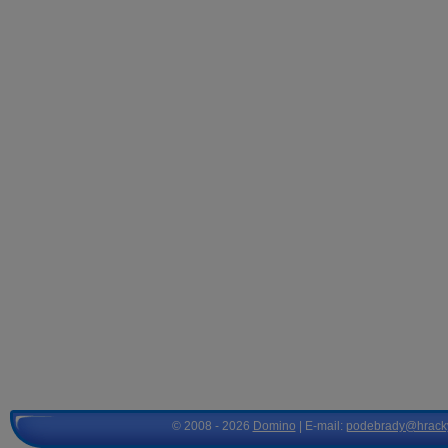
© 2008 - 2026
Domino
| E-mail:
podebrady@hrack