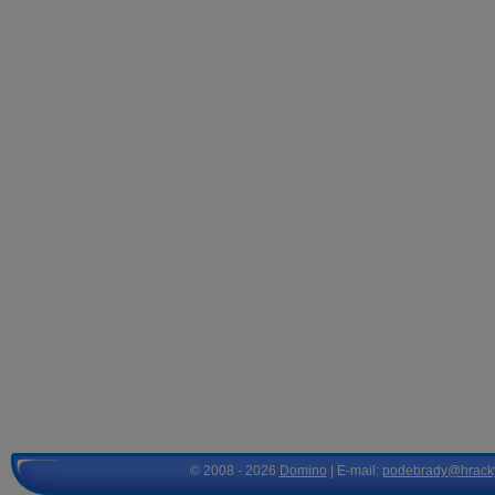
© 2008 - 2026
Domino
| E-mail:
podebrady@hrack