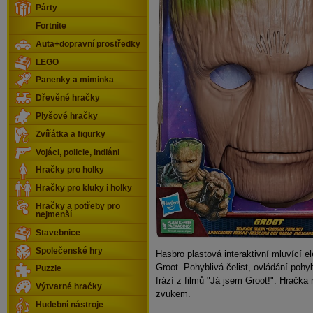
Párty
Fortnite
Auta+dopravní prostředky
LEGO
Panenky a miminka
Dřevěné hračky
Plyšové hračky
Zvířátka a figurky
Vojáci, policie, indiáni
Hračky pro holky
Hračky pro kluky i holky
Hračky a potřeby pro
nejmenší
Stavebnice
Společenské hry
Hasbro plastová interaktivní mluvící 
Groot. Pohyblivá čelist, ovládání poh
Puzzle
frází z filmů "Já jsem Groot!". Hračka 
Výtvarné hračky
zvukem.
Hudební nástroje