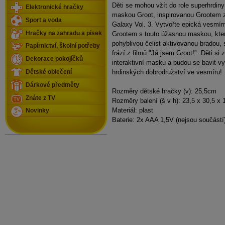
Děti se mohou vžít do role superhrdiny
Elektronické hračky
maskou Groot, inspirovanou Grootem z
Sport a voda
Galaxy Vol. 3. Vytvořte epická vesmír
Hračky na zahradu a písek
Grootem s touto úžasnou maskou, kte
pohyblivou čelist aktivovanou bradou, 
Papírnictví, školní potřeby
frází z filmů "Já jsem Groot!". Děti si z
Dekorace pokojíčků
interaktivní masku a budou se bavit v
hrdinských dobrodružství ve vesmíru!
Dětské oblečení
Dárkové předměty
Rozměry dětské hračky (v): 25,5cm
Znáte z TV
Rozměry balení (š v h): 23,5 x 30,5 x
Materiál: plast
Novinky
Baterie: 2x AAA 1,5V (nejsou součástí