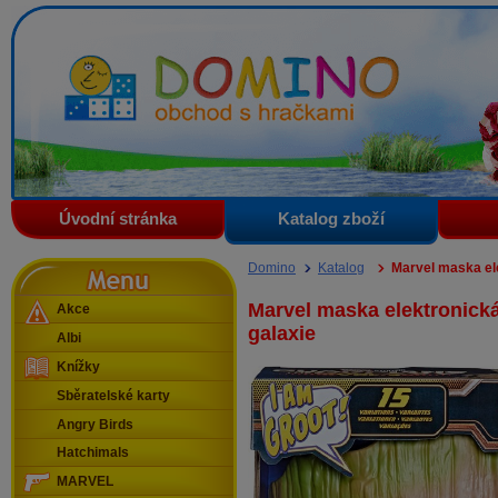
Domino - obchod s hračkami
Úvodní stránka
Katalog zboží
Menu
Domino
Katalog
Marvel maska ele
Marvel maska elektronická
Akce
galaxie
Albi
Knížky
Sběratelské karty
Angry Birds
Hatchimals
MARVEL