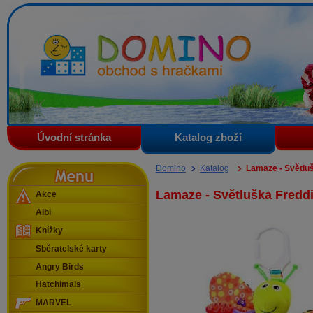
Domino - obchod s hračkami
Úvodní stránka
Katalog zboží
Menu
Domino
Katalog
Lamaze - Světlu
Lamaze - Světluška Fredd
Akce
Albi
Knížky
Sběratelské karty
Angry Birds
Hatchimals
MARVEL