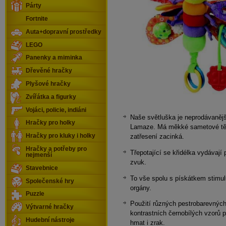
Párty
Fortnite
Auta+dopravní prostředky
LEGO
Panenky a miminka
Dřevěné hračky
Plyšové hračky
Zvířátka a figurky
Vojáci, policie, indiáni
Naše světluška je neprodávaněj
Hračky pro holky
Lamaze. Má měkké sametové těl
zatřesení zacinká.
Hračky pro kluky i holky
Hračky a potřeby pro
Třepotající se křidélka vydávají
nejmenší
zvuk.
Stavebnice
To vše spolu s pískátkem stimul
Společenské hry
orgány.
Puzzle
Použití různých pestrobarevných
Výtvarné hračky
kontrastních černobílých vzorů 
Hudební nástroje
hmat i zrak.