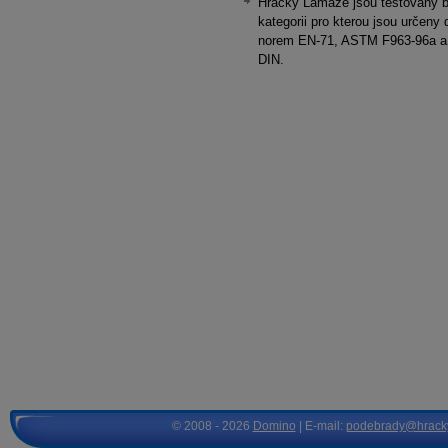
Hračky Lamaze jsou testovány b
kategorii pro kterou jsou určeny 
norem EN-71, ASTM F963-96a a 
DIN.
© 2008 - 2026
Domino
| E-mail:
podebrady@hrack