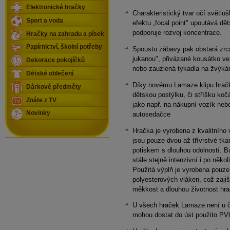
Elektronické hračky
Charakteristický tvar očí světluš
Sport a voda
efektu „focal point" upoutává dě
podporuje rozvoj koncentrace.
Hračky na zahradu a písek
Papírnictví, školní potřeby
Spoustu zábavy pak obstará zrcá
jukanou", přivázané kousátko ve
Dekorace pokojíčků
nebo zauzlená tykadla na žvýká
Dětské oblečení
Díky novému Lamaze klipu hračk
Dárkové předměty
dětskou postýlku, či stříšku koč
Znáte z TV
jako např. na nákupní vozík neb
Novinky
autosedačce
Hračka je vyrobena z kvalitního 
jsou pouze dvou až třívrstvé tka
potiskem s dlouhou odolností. B
stále stejně intenzivní i po něko
Použitá výplň je vyrobena pouze 
polyesterových vláken, což zaji
měkkost a dlouhou životnost hra
U všech hraček Lamaze není u čá
mohou dostat do úst použito PV