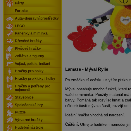
Párty
Fortnite
Auta+dopravní prostředky
LEGO
Panenky a miminka
Dřevěné hračky
Plyšové hračky
Zvířátka a figurky
Vojáci, policie, indiáni
Lamaze - Mýval Rylie
Hračky pro holky
Hračky pro kluky i holky
Po zmáčknutí ocásku uslyšíte písknut
Hračky a potřeby pro
Mýval obsahuje mnoho funkcí, které ro
nejmenší
vašeho miminka. Použitý materiál má r
Stavebnice
barvy. Pomáhá tak rozvíjet hmat a zr
Společenské hry
některé části mývala šustí, rozvíjí se 
Puzzle
Ideální hračka vhodná od narození.
Výtvarné hračky
Čištění:
Otírejte hadříkem namočeným
Hudební nástroje