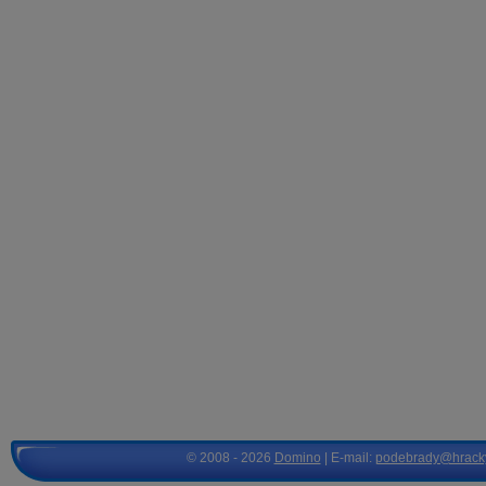
© 2008 - 2026
Domino
| E-mail:
podebrady@hrack