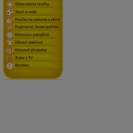
Elektronické hračky
Sport a voda
Hračky na zahradu a písek
Papírnictví, školní potřeby
Dekorace pokojíčků
Dětské oblečení
Dárkové předměty
Znáte z TV
Novinky