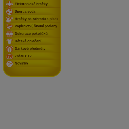
Elektronické hračky
Sport a voda
Hračky na zahradu a písek
Papírnictví, školní potřeby
Dekorace pokojíčků
Dětské oblečení
Dárkové předměty
Znáte z TV
Novinky