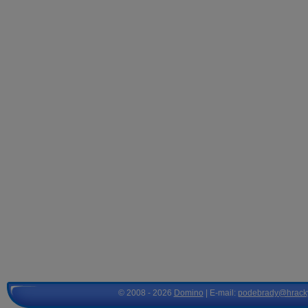
© 2008 - 2026
Domino
| E-mail:
podebrady@hrack