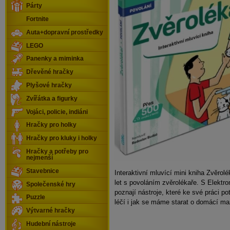
Párty
Fortnite
Auta+dopravní prostředky
LEGO
Panenky a miminka
Dřevěné hračky
Plyšové hračky
Zvířátka a figurky
Vojáci, policie, indiáni
Hračky pro holky
Hračky pro kluky i holky
Hračky a potřeby pro
nejmenší
Stavebnice
Interaktivní mluvící mini kniha Zvěrol
let s povoláním zvěrolékaře. S Elektro
Společenské hry
poznají nástroje, které ke své práci pot
Puzzle
léčí i jak se máme starat o domácí ma
Výtvarné hračky
Hudební nástroje