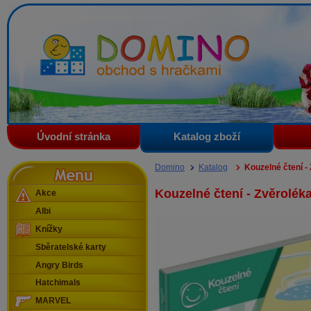
Domino - obchod s hračkami
Úvodní stránka
Katalog zboží
Menu
Domino
Katalog
Kouzelné čtení -
Kouzelné čtení - Zvěrolék
Akce
Albi
Knížky
Sběratelské karty
Angry Birds
Hatchimals
MARVEL