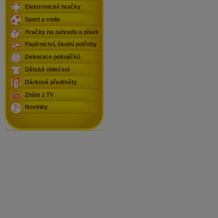
Elektronické hračky
Sport a voda
Hračky na zahradu a písek
Papírnictví, školní potřeby
Dekorace pokojíčků
Dětské oblečení
Dárkové předměty
Znáte z TV
Novinky