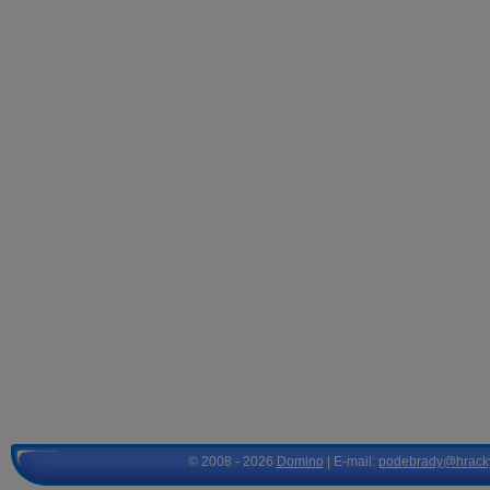
© 2008 - 2026
Domino
| E-mail:
podebrady@hrack