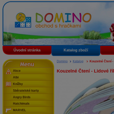
Domino - obchod s hračkami
Úvodní stránka
Katalog zboží
Menu
Domino
Katalog
Kouzelné Čtení -
Kouzelné Čtení - Lidové ř
Akce
Albi
Knížky
Sběratelské karty
Angry Birds
Hatchimals
MARVEL