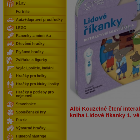
Párty
Fortnite
Auta+dopravní prostředky
LEGO
Panenky a miminka
Dřevěné hračky
Plyšové hračky
Zvířátka a figurky
Vojáci, policie, indiáni
Hračky pro holky
Hračky pro kluky i holky
Hračky a potřeby pro
nejmenší
Stavebnice
Albi Kouzelné čtení intera
Společenské hry
kniha Lidové říkanky 1, vě
Puzzle
Výtvarné hračky
Hudební nástroje