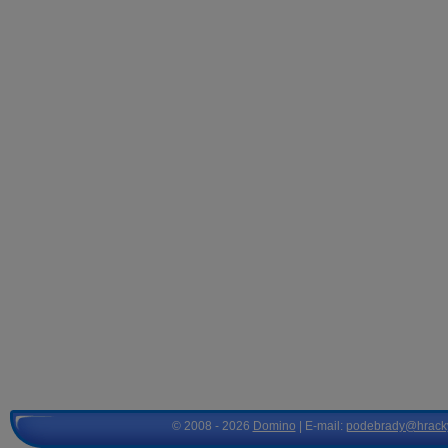
© 2008 - 2026
Domino
| E-mail:
podebrady@hrack