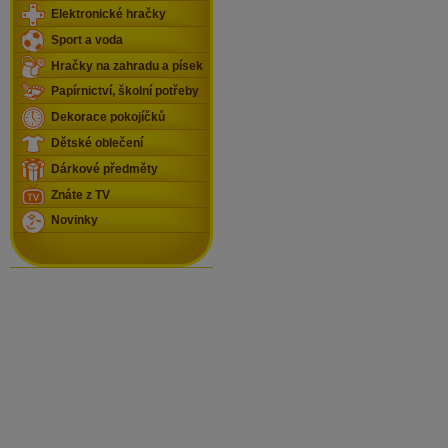
Elektronické hračky
Sport a voda
Hračky na zahradu a písek
Papírnictví, školní potřeby
Dekorace pokojíčků
Dětské oblečení
Dárkové předměty
Znáte z TV
Novinky