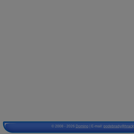
© 2008 - 2026
Domino
| E-mail:
podebrady@hrack