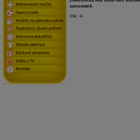
Elektronická Albi tužka není součás
Elektronické hračky
samostatně.
Sport a voda
Věk: 4+
Hračky na zahradu a písek
Papírnictví, školní potřeby
Dekorace pokojíčků
Dětské oblečení
Dárkové předměty
Znáte z TV
Novinky