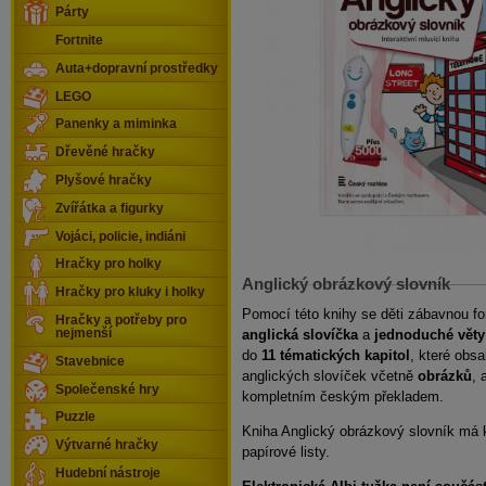
Párty
Fortnite
Auta+dopravní prostředky
LEGO
Panenky a miminka
Dřevěné hračky
Plyšové hračky
Zvířátka a figurky
Vojáci, policie, indiáni
Hračky pro holky
Anglický obrázkový slovník
Hračky pro kluky i holky
Pomocí této knihy se děti zábavnou 
Hračky a potřeby pro
nejmenší
anglická slovíčka
a
jednoduché věty
do
11 tématických kapitol
, které obsa
Stavebnice
anglických slovíček včetně
obrázků
, 
Společenské hry
kompletním českým překladem.
Puzzle
Kniha Anglický obrázkový slovník má
Výtvarné hračky
papírové listy.
Hudební nástroje