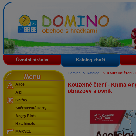
Domino - obchod s hračkami
Úvodní stránka
Katalog zboží
Menu
Domino
Katalog
Kouzelné čtení -
Kouzelné čtení - Kniha An
Akce
obrazový slovník
Albi
Knížky
Sběratelské karty
Angry Birds
Hatchimals
MARVEL