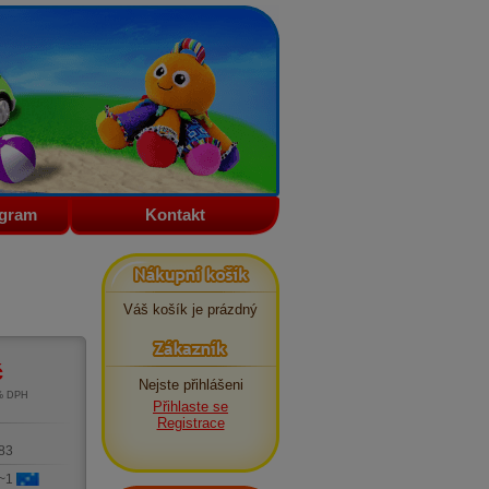
ogram
Kontakt
Nákupní košík
Váš košík je prázdný
Zákazník
č
Nejste přihlášeni
1% DPH
Přihlaste se
m
Registrace
83
 ~1