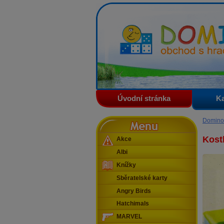
Domino - obchod s hračkam
Úvodní stránka
Ka
Menu
Domino
Kostk
Akce
Albi
Knížky
Sběratelské karty
Angry Birds
Hatchimals
MARVEL