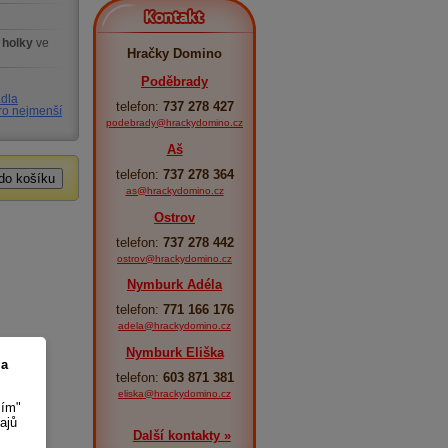
Kontakt
 holky
ve
Hračky Domino
Poděbrady
adla
telefon:
737 278 427
pro nejmenší
podebrady@hrackydomino.cz
Aš
telefon:
737 278 364
as@hrackydomino.cz
Ostrov
telefon:
737 278 442
ostrov@hrackydomino.cz
Nymburk Adéla
telefon:
771 166 176
adela@hrackydomino.cz
Nymburk Eliška
 a
telefon:
603 871 381
eliska@hrackydomino.cz
sím"
ajů
Další kontakty »