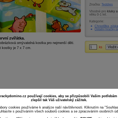
Značka:
Teddies
Vhodné pro
kluky a
věku 0-1 let.
Kategorie:
Chrastítka, písk
Ostatní hračky 
rvní zvířátka.
obrázková omývatelná kostka pro nejmenší děti.
ks
t kostky je 7 x 7 cm.
rackydomino.cz používají cookies, aby se přizpůsobili Vašim potřebám
zlepšil tak Váš uživatelský zážitek.
bory cookies používáme k analýze naší návštěvnosti. Kliknutím na "Souhla
uhlasíte s používáním všech souborů cookies a se zpracováním osobních úd