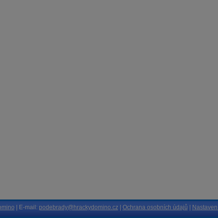
omino
| E-mail:
podebrady@hrackydomino.cz
|
Ochrana osobních údajů
|
Nastavení