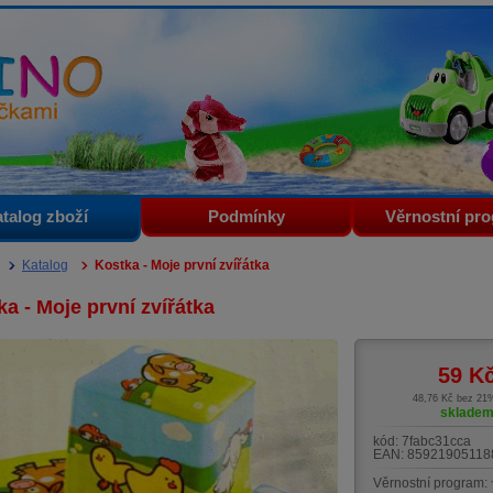
i
talog zboží
Podmínky
Věrnostní pr
Katalog
Kostka - Moje první zvířátka
a - Moje první zvířátka
59
K
48,76 Kč bez 2
sklade
kód:
7fabc31cca
EAN:
85921905118
Věrnostní program: