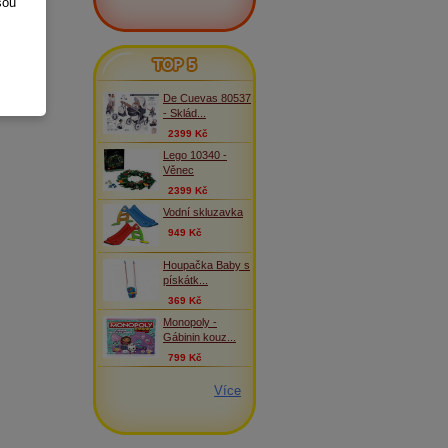
sou
TOP 5
De Cuevas 80537
- Sklád...
2399 Kč
Lego 10340 -
Věnec
2399 Kč
Vodní skluzavka
949 Kč
Houpačka Baby s
pískátk...
369 Kč
Monopoly -
Gábinin kouz...
799 Kč
Více