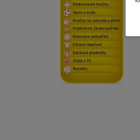
Kl
Elektronické hračky
Sport a voda
Hračky na zahradu a písek
Papírnictví, školní potřeby
Dekorace pokojíčků
Dětské oblečení
Dárkové předměty
Znáte z TV
Novinky