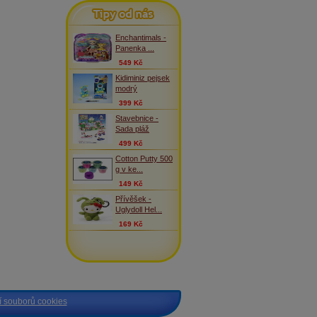
Tipy od nás
Enchantimals -
Panenka ...
549 Kč
Kidiminiz pejsek
modrý
399 Kč
Stavebnice -
Sada pláž
499 Kč
Cotton Putty 500
g v ke...
149 Kč
Přívěšek -
Uglydoll Hel...
169 Kč
 souborů cookies