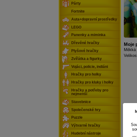
Párty
Fortnite
Auta+dopravní prostředky
LEGO
Panenky a miminka
Dřevěné hračky
Moje p
Měkká 
Plyšové hračky
Velikos
Zvířátka a figurky
Vojáci, policie, indiáni
Hračky pro holky
Hračky pro kluky i holky
Hračky a potřeby pro
nejmenší
Stavebnice
Společenské hry
h
Puzzle
Sou
Výtvarné hračky
so
Hudební nástroje