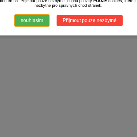
iknutím na "Přijmout pouze nezbytné" budou použity
POUZE
cookies, které j
nezbytné pro správných chod stránek.
souhlasím
Přijmout pouze nezbytné