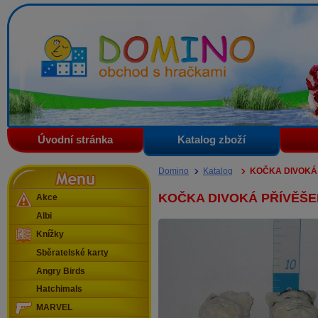
Domino - obchod s hračkami
Úvodní stránka
Katalog zboží
Menu
Domino
Katalog
KOČKA DIVOKÁ 
KOČKA DIVOKÁ PŘÍVĚŠE
Akce
Albi
Knížky
Sběratelské karty
Angry Birds
Hatchimals
MARVEL