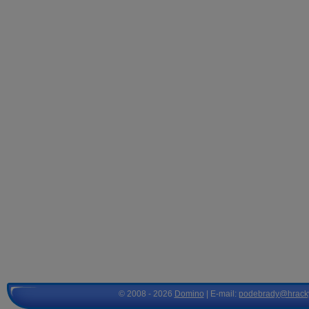
© 2008 - 2026
Domino
| E-mail:
podebrady@hrack