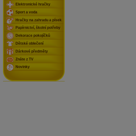
Elektronické hračky
Sport a voda
Hračky na zahradu a písek
Papírnictví, školní potřeby
Dekorace pokojíčků
Dětské oblečení
Dárkové předměty
Znáte z TV
Novinky