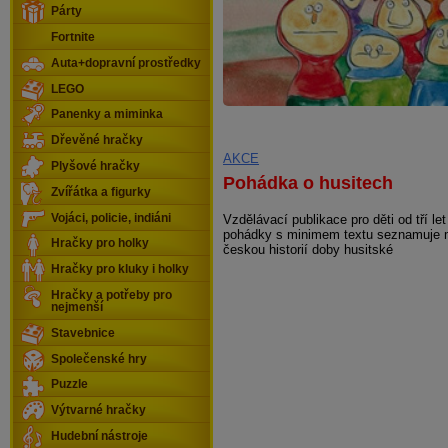
Párty
Fortnite
Auta+dopravní prostředky
LEGO
Panenky a miminka
Dřevěné hračky
AKCE
Plyšové hračky
Pohádka o husitech
Zvířátka a figurky
Vojáci, policie, indiáni
Vzdělávací publikace pro děti od tří l
pohádky s minimem textu seznamuje m
Hračky pro holky
českou historií doby husitské
Hračky pro kluky i holky
Hračky a potřeby pro
nejmenší
Stavebnice
Společenské hry
Puzzle
Výtvarné hračky
Hudební nástroje