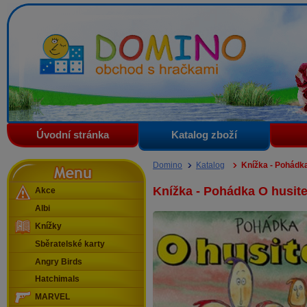
Domino - obchod s hračkami
Úvodní stránka
Katalog zboží
Menu
Domino
Katalog
Knížka - Pohádk
Knížka - Pohádka O husit
Akce
Albi
Knížky
Sběratelské karty
Angry Birds
Hatchimals
MARVEL