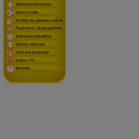
Elektronické hračky
Sport a voda
Hračky na zahradu a písek
Papírnictví, školní potřeby
Dekorace pokojíčků
Dětské oblečení
Dárkové předměty
Znáte z TV
Novinky