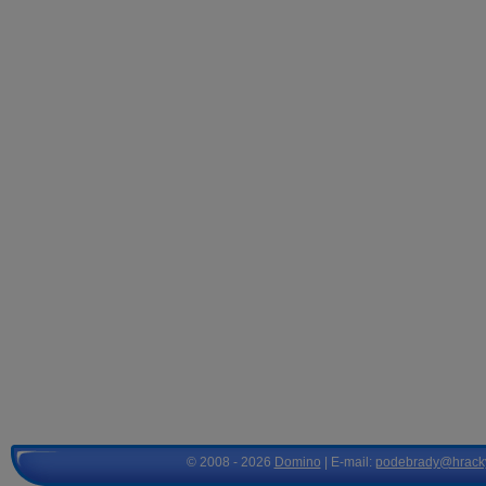
© 2008 - 2026
Domino
| E-mail:
podebrady@hrack