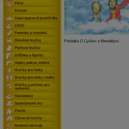
Párty
Fortnite
Auta+dopravní prostředky
LEGO
Panenky a miminka
Dřevěné hračky
Pohádka O Cyrilovi a Metodějovi
Plyšové hračky
Zvířátka a figurky
Vojáci, policie, indiáni
Hračky pro holky
Hračky pro kluky i holky
Hračky a potřeby pro
nejmenší
Stavebnice
Společenské hry
Puzzle
Výtvarné hračky
Hudební nástroje