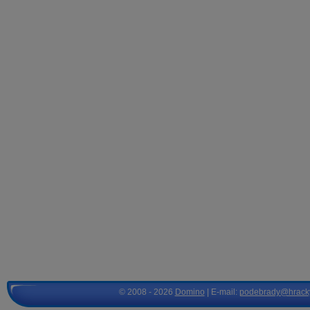
© 2008 - 2026
Domino
| E-mail:
podebrady@hrack