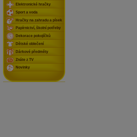
Elektronické hračky
Sport a voda
Hračky na zahradu a písek
Papírnictví, školní potřeby
Dekorace pokojíčků
Dětské oblečení
Dárkové předměty
Znáte z TV
Novinky