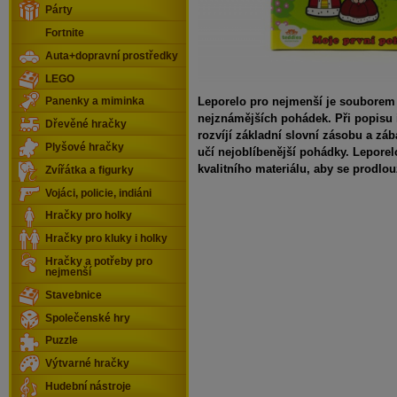
Párty
Fortnite
Auta+dopravní prostředky
LEGO
Leporelo pro nejmenší je souborem
Panenky a miminka
nejznámějších pohádek. Při popisu il
Dřevěné hračky
rozvíjí základní slovní zásobu a z
Plyšové hračky
učí nejoblíbenější pohádky. Leporel
kvalitního materiálu, aby se prodlou
Zvířátka a figurky
Vojáci, policie, indiáni
Hračky pro holky
Hračky pro kluky i holky
Hračky a potřeby pro
nejmenší
Stavebnice
Společenské hry
Puzzle
Výtvarné hračky
Hudební nástroje