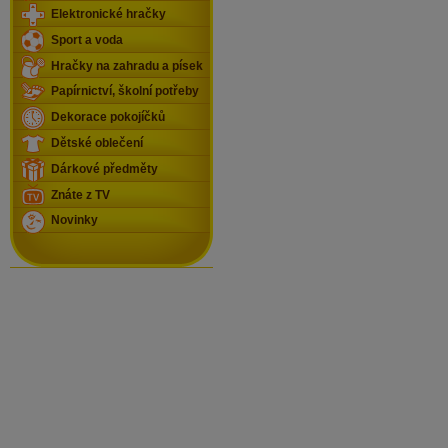
Elektronické hračky
Sport a voda
Hračky na zahradu a písek
Papírnictví, školní potřeby
Dekorace pokojíčků
Dětské oblečení
Dárkové předměty
Znáte z TV
Novinky