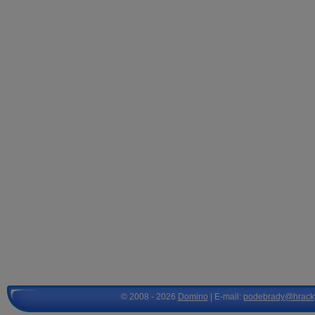
© 2008 - 2026
Domino
| E-mail:
podebrady@hrack