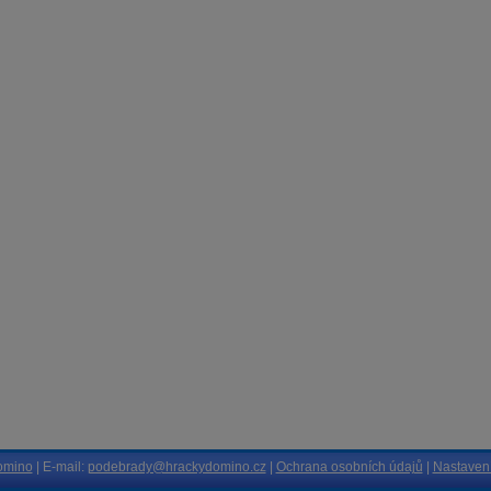
omino
| E-mail:
podebrady@hrackydomino.cz
|
Ochrana osobních údajů
|
Nastavení