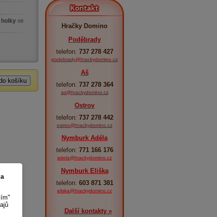
Kontakt
 holky
ve
Hračky Domino
Poděbrady
telefon:
737 278 427
podebrady@hrackydomino.cz
Aš
telefon:
737 278 364
as@hrackydomino.cz
Ostrov
telefon:
737 278 442
ostrov@hrackydomino.cz
Nymburk Adéla
telefon:
771 166 176
adela@hrackydomino.cz
Nymburk Eliška
 a
telefon:
603 871 381
eliska@hrackydomino.cz
sím"
ajů
Další kontakty »