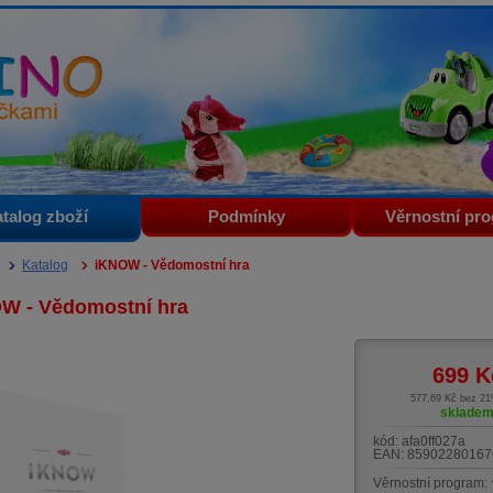
i
talog zboží
Podmínky
Věrnostní pr
Katalog
iKNOW - Vědomostní hra
W - Vědomostní hra
699
K
577,69 Kč bez 2
sklade
kód:
afa0ff027a
EAN:
85902280167
Věrnostní program: