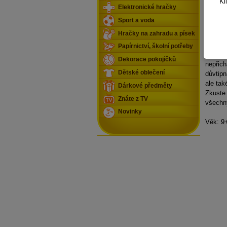
Kl
samozře
Elektronické hračky
i ten,
Sport a voda
jste sp
Hračky na zahradu a písek
získává
odlišuj
Papírnictví, školní potřeby
pokud o
Dekorace pokojíčků
nepřich
Dětské oblečení
důvtipn
ale tak
Dárkové předměty
Zkuste 
Znáte z TV
všechn
Novinky
Věk: 9