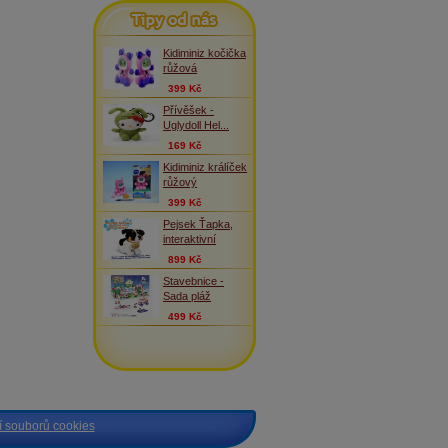
Tipy od nás
Kidiminiz kočička
růžová
399 Kč
Přívěšek -
Uglydoll Hel...
169 Kč
Kidiminiz králíček
růžový
399 Kč
Pejsek Ťapka,
interaktivní
899 Kč
Stavebnice -
Sada pláž
499 Kč
 souborů cookies