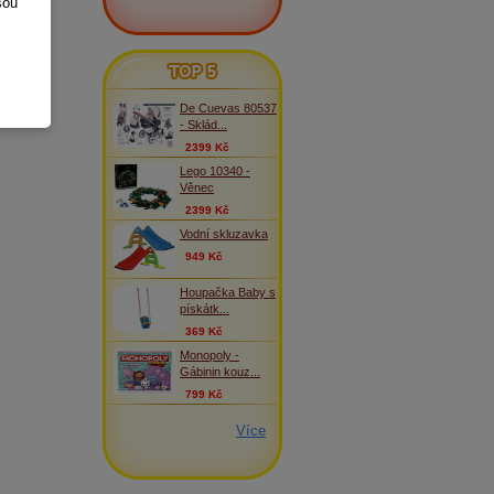
sou
TOP 5
De Cuevas 80537
- Sklád...
2399 Kč
Lego 10340 -
Věnec
2399 Kč
Vodní skluzavka
949 Kč
Houpačka Baby s
pískátk...
369 Kč
Monopoly -
Gábinin kouz...
799 Kč
Více