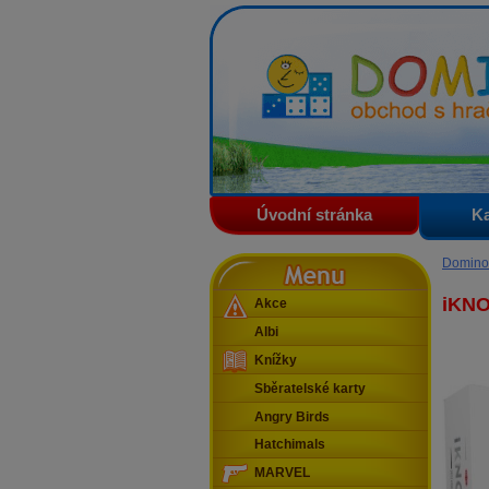
Domino - obchod s hračkam
Úvodní stránka
Ka
Menu
Domino
iKNO
Akce
Albi
Knížky
Sběratelské karty
Angry Birds
Hatchimals
MARVEL