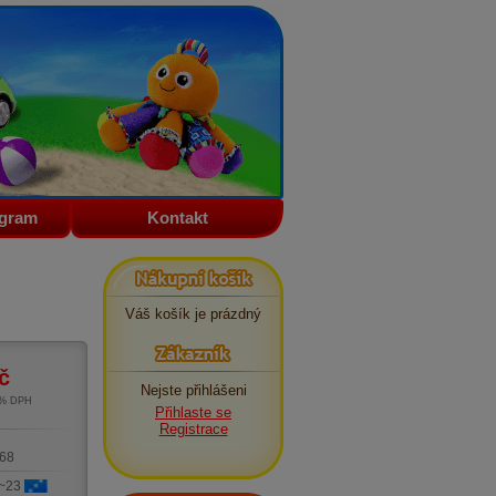
ogram
Kontakt
Nákupní košík
Váš košík je prázdný
Zákazník
č
Nejste přihlášeni
1% DPH
Přihlaste se
m
Registrace
68
 ~23