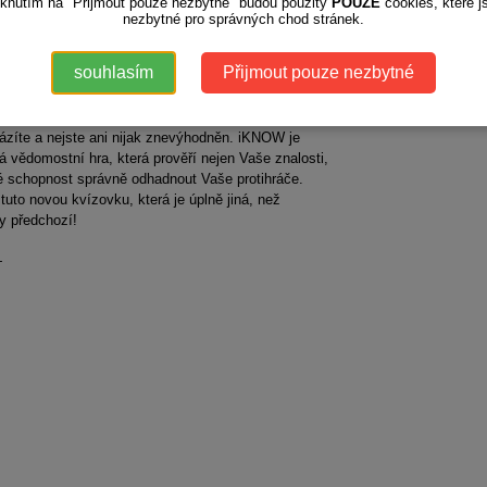
iknutím na "Přijmout pouze nezbytné" budou použity
POUZE
cookies, které j
jmě nejvíc žetonů, protože jste to měli nejtěžší. Ale
nezbytné pro správných chod stránek.
 kdo neodpověděl správně, může něco vyhrát. Pokud
rávně odhadli úspěšnost vašeho spoluhráče,
souhlasím
Přijmout pouze nezbytné
te také žeton. Co vás možná potěší nejvíc a co
e hru iKNOW od ostatních kvízových her, je to, že
dpovíte na otázku špatně, nic se neděje, o nic
ázíte a nejste ani nijak znevýhodněn. iKNOW je
á vědomostní hra, která prověří nejen Vaše znalosti,
é schopnost správně odhadnout Vaše protihráče.
tuto novou kvízovku, která je úplně jiná, než
y předchozí!
+