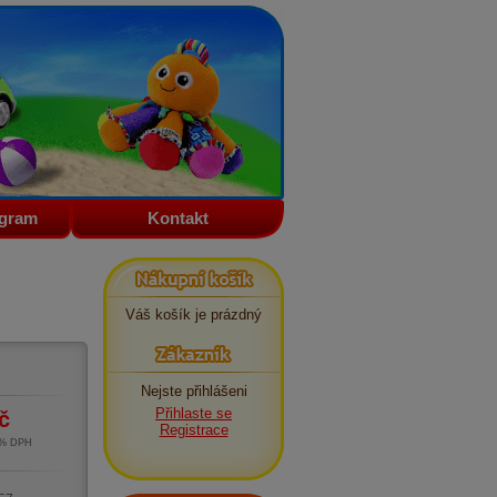
ogram
Kontakt
Nákupní košík
Váš košík je prázdný
Zákazník
Nejste přihlášeni
Přihlaste se
č
Registrace
1% DPH
m