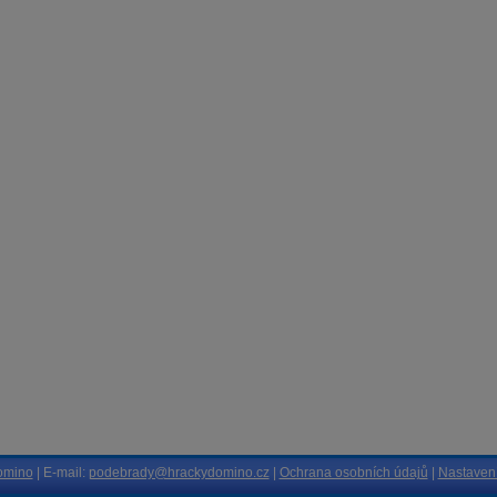
omino
| E-mail:
podebrady@hrackydomino.cz
|
Ochrana osobních údajů
|
Nastavení