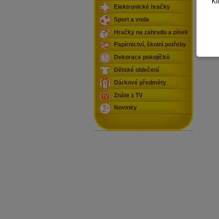
Kl
Elektronické hračky
Sport a voda
Hračky na zahradu a písek
Papírnictví, školní potřeby
Dekorace pokojíčků
Dětské oblečení
Dárkové předměty
Znáte z TV
Novinky