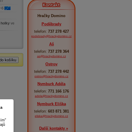
57
Kontakt
 ~6
Hračky Domino
 holky
ve
Poděbrady
telefon:
737 278 427
podebrady@hrackydomino.cz
Aš
telefon:
737 278 364
as@hrackydomino.cz
Ostrov
telefon:
737 278 442
ostrov@hrackydomino.cz
Nymburk Adéla
telefon:
771 166 176
adela@hrackydomino.cz
Nymburk Eliška
 a
telefon:
603 871 381
eliska@hrackydomino.cz
sím"
ajů
Další kontakty »