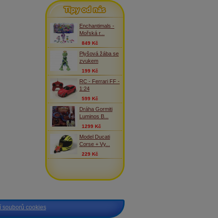
Tipy od nás
Enchantimals -
Mořská r...
849 Kč
Plyšová žába se
zvukem
199 Kč
RC - Ferrari FF -
1:24
599 Kč
Dráha Gormiti
Luminos B...
1299 Kč
Model Ducati
Corse + Vy...
229 Kč
 souborů cookies