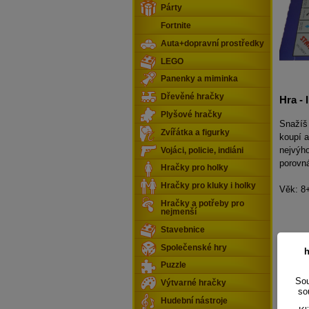
Párty
Fortnite
Auta+dopravní prostředky
LEGO
Panenky a miminka
Dřevěné hračky
Hra - 
Plyšové hračky
Snažíš
Zvířátka a figurky
koupí a
nejvýho
Vojáci, policie, indiáni
porovná
Hračky pro holky
Hračky pro kluky i holky
Věk: 8
Hračky a potřeby pro
nejmenší
Stavebnice
Společenské hry
h
Puzzle
Sou
Výtvarné hračky
so
Hudební nástroje