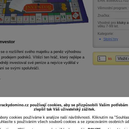
EAN:
85880011702
Věrnostní program:
Značka:
Vhodné pro
kluky a
věku 7-99 let.
Kategorie:
Stolní hry
Investor
 se o rozšíření svého majetku a peněz výhodnou
 prodejem podniků. Vítězí ten hráč, který nejlépe a
ks
dněji investoval své peníze a nejvíce vydělal v
ní se svými spoluhráči.
+
rackydomino.cz používají cookies, aby se přizpůsobili Vašim potřebám
zlepšil tak Váš uživatelský zážitek.
bory cookies používáme k analýze naší návštěvnosti. Kliknutím na "Souhla
uhlasíte s používáním všech souborů cookies a se zpracováním osobních úd