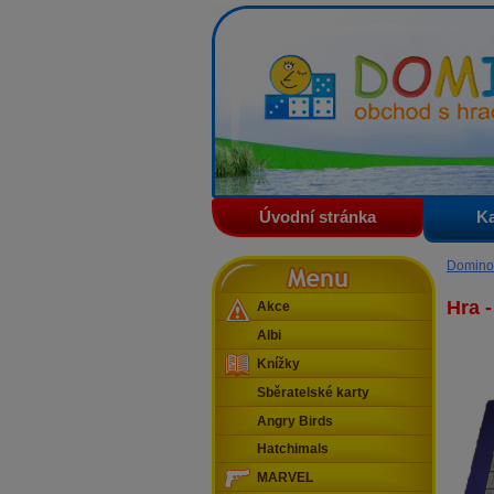
Domino - obchod s hračkam
Úvodní stránka
Ka
Menu
Domino
Hra -
Akce
Albi
Knížky
Sběratelské karty
Angry Birds
Hatchimals
MARVEL