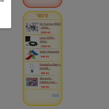
sou
TOP 5
De Cuevas 80537
- Sklád...
2399 Kč
Lego 10340 -
Věnec
2399 Kč
Vodní skluzavka
949 Kč
Houpačka Baby s
pískátk...
369 Kč
Monopoly -
Gábinin kouz...
799 Kč
Více