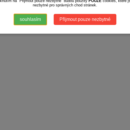
iknutím na "Přijmout pouze nezbytné" budou použity
POUZE
cookies, které j
nezbytné pro správných chod stránek.
souhlasím
Přijmout pouze nezbytné