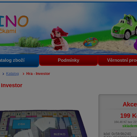
i
talog zboží
Podmínky
Věrnostní pr
Katalog
Hra - Investor
 Investor
Akce
199
K
164,46 Kč bez 2
sklade
kód:
0c5fc9b240