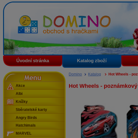
Domino - obchod s hračkami
Úvodní stránka
Katalog zboží
Menu
Domino
Katalog
Hot Wheels - po
Hot Wheels - poznámkový
Akce
Albi
Knížky
Sběratelské karty
Angry Birds
Hatchimals
MARVEL