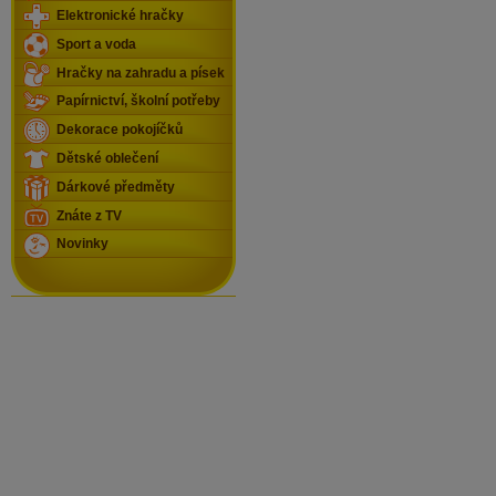
Elektronické hračky
Sport a voda
Hračky na zahradu a písek
Papírnictví, školní potřeby
Dekorace pokojíčků
Dětské oblečení
Dárkové předměty
Znáte z TV
Novinky