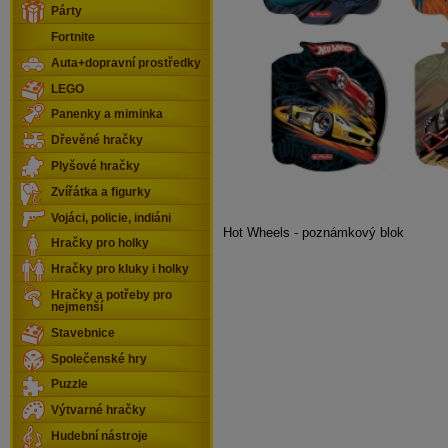
Párty
Fortnite
Auta+dopravní prostředky
LEGO
Panenky a miminka
Dřevěné hračky
Plyšové hračky
Zvířátka a figurky
Vojáci, policie, indiáni
Hot Wheels - poznámkový blok
Hračky pro holky
Hračky pro kluky i holky
Hračky a potřeby pro
nejmenší
Stavebnice
Společenské hry
Puzzle
Výtvarné hračky
Hudební nástroje