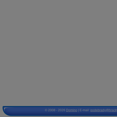
© 2008 - 2026
Domino
| E-mail:
podebrady@hrack