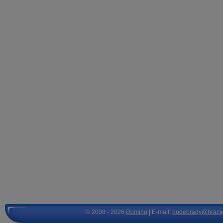
© 2008 - 2026
Domino
| E-mail:
podebrady@hrack