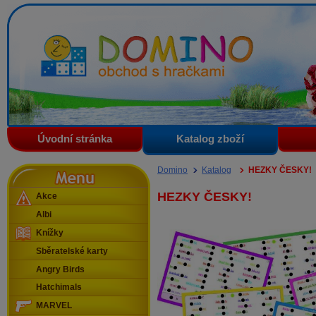
Domino - obchod s hračkami
Úvodní stránka
Katalog zboží
Menu
Domino
Katalog
HEZKY ČESKY!
HEZKY ČESKY!
Akce
Albi
Knížky
Sběratelské karty
Angry Birds
Hatchimals
MARVEL