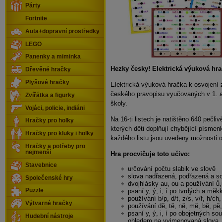
Párty
Fortnite
Auta+dopravní prostředky
LEGO
Panenky a miminka
Hezky česky! Elektrická výuková hr
Dřevěné hračky
Plyšové hračky
Elektrická výuková hračka k osvojení 
českého pravopisu vyučovaných v 1. až
Zvířátka a figurky
školy.
Vojáci, policie, indiáni
Na 16-ti listech je natištěno 640 pečli
Hračky pro holky
kterých děti doplňují chybějící písmen
Hračky pro kluky i holky
každého listu jsou uvedeny možnosti 
Hračky a potřeby pro
nejmenší
Hra procvičuje toto učivo:
Stavebnice
určování počtu slabik ve slově
slova nadřazená, podřazená a s
Společenské hry
dvojhlásky au, ou a používání ů
psaní y, ý, i, í po tvrdých a mě
Puzzle
používání b/p, d/t, z/s, v/f, h/ch,
Výtvarné hračky
používání dě, tě, ně, mě, bě, pě
psaní y, ý, i, í po obojetných s
Hudební nástroje
ohledem na vyjmenovaná slova