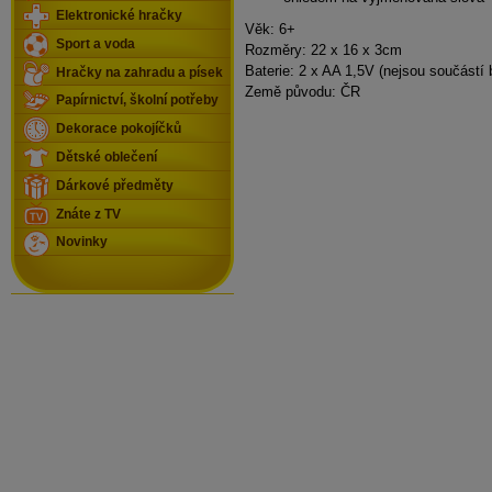
Elektronické hračky
Věk: 6+
Sport a voda
Rozměry: 22 x 16 x 3cm
Baterie: 2 x AA 1,5V (nejsou součástí 
Hračky na zahradu a písek
Země původu: ČR
Papírnictví, školní potřeby
Dekorace pokojíčků
Dětské oblečení
Dárkové předměty
Znáte z TV
Novinky