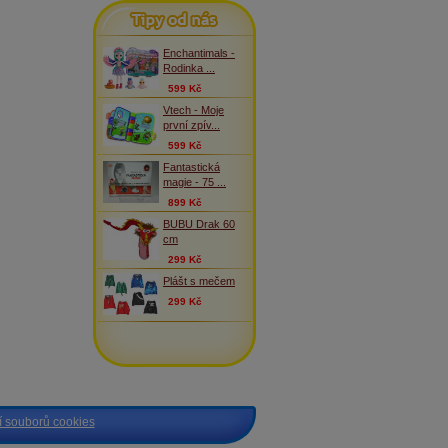
Tipy od nás
Enchantimals -
Rodinka ...
599 Kč
Vtech - Moje
první zpív...
599 Kč
Fantastická
magie - 75 ...
899 Kč
BUBU Drak 60
cm
299 Kč
Plášt s mečem
299 Kč
 souborů cookies