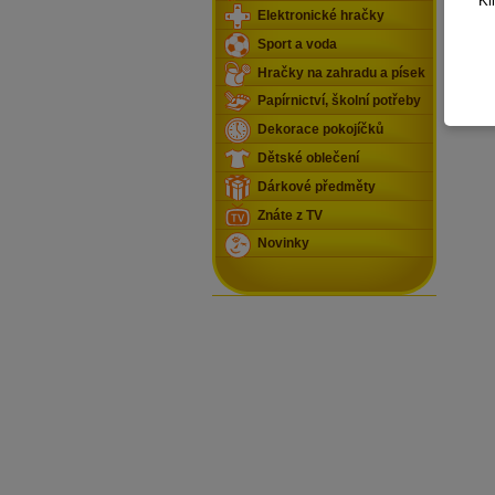
Kl
Elektronické hračky
Sport a voda
Hračky na zahradu a písek
Papírnictví, školní potřeby
Dekorace pokojíčků
Dětské oblečení
Dárkové předměty
Znáte z TV
Novinky