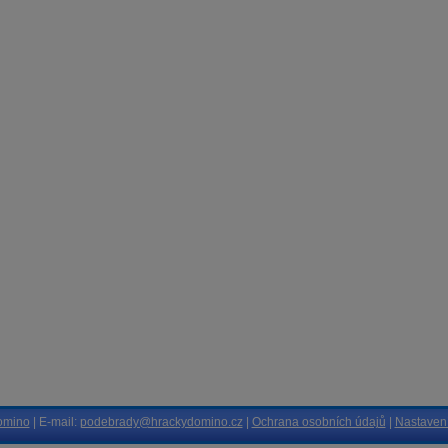
omino
| E-mail:
podebrady@hrackydomino.cz
|
Ochrana osobních údajů
|
Nastavení