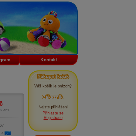
ogram
Kontakt
Nákupní košík
Váš košík je prázdný
Zákazník
č
Nejste přihlášeni
1% DPH
Přihlaste se
m
Registrace
67
 ~4