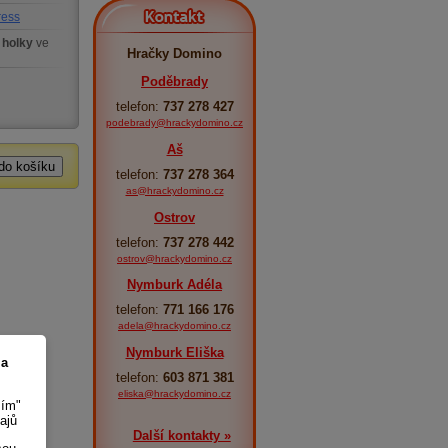
Kontakt
ress
 holky
ve
Hračky Domino
Poděbrady
telefon:
737 278 427
podebrady@hrackydomino.cz
Aš
telefon:
737 278 364
as@hrackydomino.cz
Ostrov
telefon:
737 278 442
ostrov@hrackydomino.cz
Nymburk Adéla
telefon:
771 166 176
adela@hrackydomino.cz
Nymburk Eliška
 a
telefon:
603 871 381
eliska@hrackydomino.cz
sím"
ajů
Další kontakty »