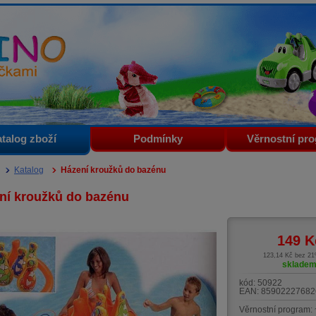
i
talog zboží
Podmínky
Věrnostní pr
Katalog
Házení kroužků do bazénu
ní kroužků do bazénu
149
K
123,14 Kč bez 2
sklade
kód:
50922
EAN:
85902227682
Věrnostní program: