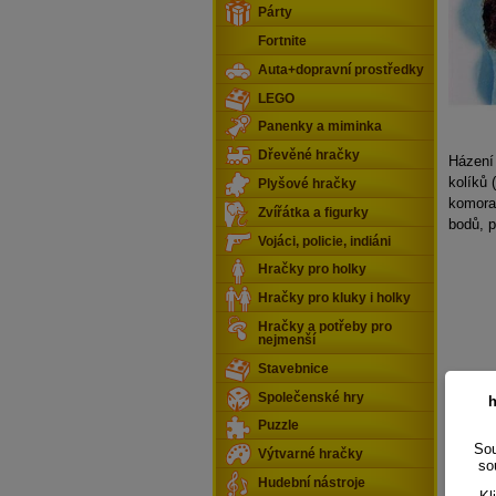
Párty
Fortnite
Auta+dopravní prostředky
LEGO
Panenky a miminka
Dřevěné hračky
Házení
kolíků 
Plyšové hračky
komora 
Zvířátka a figurky
bodů, p
Vojáci, policie, indiáni
Hračky pro holky
Hračky pro kluky i holky
Hračky a potřeby pro
nejmenší
Stavebnice
Společenské hry
h
Puzzle
Sou
Výtvarné hračky
so
Hudební nástroje