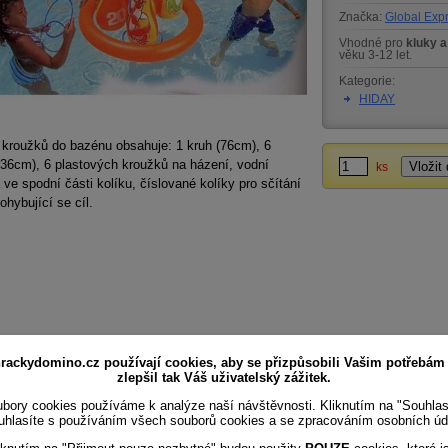
Značka:
Global Exp
Vhodné pro
kluky a
věku 3-12 let.
Kategorie:
HIDAY
 kroužků do bazénu obsahuje: 1 kruh (76cm), 6
(36cm), 6 plastových kroužků na házení, vodní
ks
ve spodní části kolíku, číslované kolíky pro sčítání
ohybující se cíl.
rackydomino.cz používají cookies, aby se přizpůsobili Vašim potřebám
zlepšil tak Váš uživatelský zážitek.
bory cookies používáme k analýze naší návštěvnosti. Kliknutím na "Souhla
uhlasíte s používáním všech souborů cookies a se zpracováním osobních úd