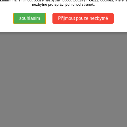
iknutím na "Přijmout pouze nezbytné" budou použity
POUZE
cookies, které j
nezbytné pro správných chod stránek.
souhlasím
Přijmout pouze nezbytné