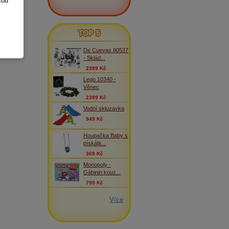
sou
TOP 5
De Cuevas 80537
- Sklád...
2399 Kč
Lego 10340 -
Věnec
2399 Kč
Vodní skluzavka
949 Kč
Houpačka Baby s
pískátk...
369 Kč
Monopoly -
Gábinin kouz...
799 Kč
Více