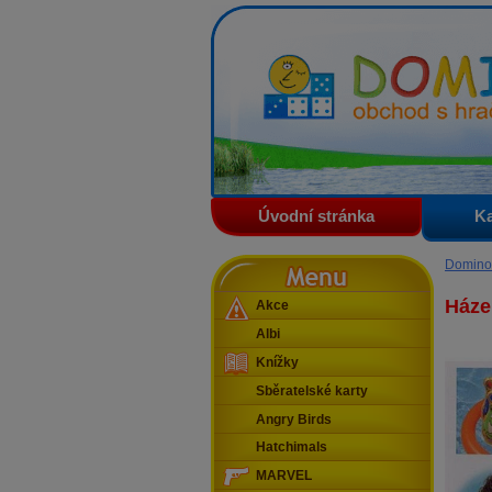
Domino - obchod s hračkam
Úvodní stránka
Ka
Menu
Domino
Háze
Akce
Albi
Knížky
Sběratelské karty
Angry Birds
Hatchimals
MARVEL