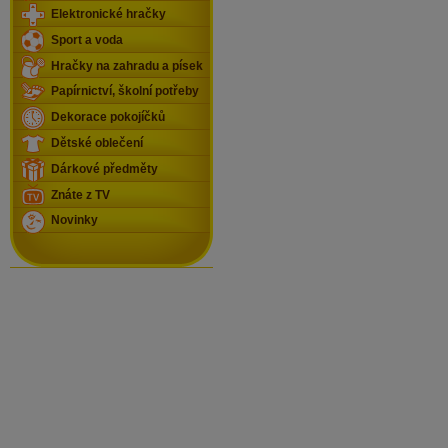
Elektronické hračky
Sport a voda
Hračky na zahradu a písek
Papírnictví, školní potřeby
Dekorace pokojíčků
Dětské oblečení
Dárkové předměty
Znáte z TV
Novinky