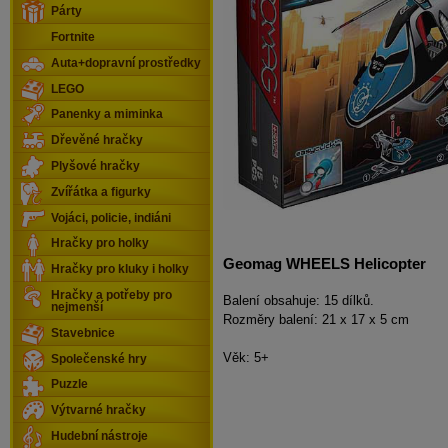
Párty
Fortnite
Auta+dopravní prostředky
LEGO
Panenky a miminka
Dřevěné hračky
Plyšové hračky
Zvířátka a figurky
Vojáci, policie, indiáni
Hračky pro holky
Geomag WHEELS Helicopter
Hračky pro kluky i holky
Hračky a potřeby pro
Balení obsahuje: 15 dílků.
nejmenší
Rozměry balení: 21 x 17 x 5 cm
Stavebnice
Věk: 5+
Společenské hry
Puzzle
Výtvarné hračky
Hudební nástroje