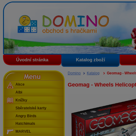
Domino - obchod s hračkami
Úvodní stránka
Katalog zboží
Menu
Domino
Katalog
Geomag - Wheels
Geomag - Wheels Helicop
Akce
Albi
Knížky
Sběratelské karty
Angry Birds
Hatchimals
MARVEL