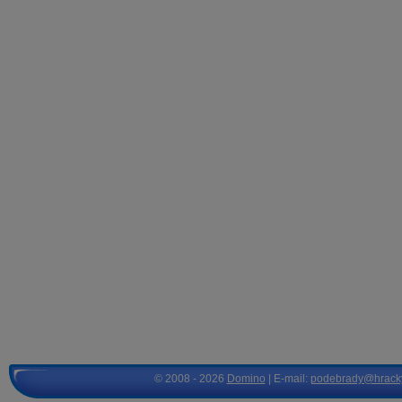
© 2008 - 2026
Domino
| E-mail:
podebrady@hrack