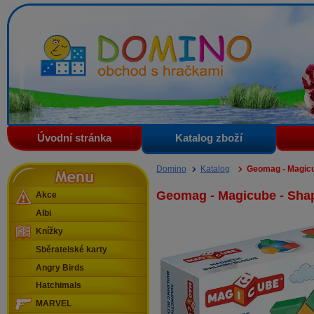
Domino - obchod s hračkami
Úvodní stránka
Katalog zboží
Menu
Domino
Katalog
Geomag - Magicu
Geomag - Magicube - Sha
Akce
Albi
Knížky
Sběratelské karty
Angry Birds
Hatchimals
MARVEL