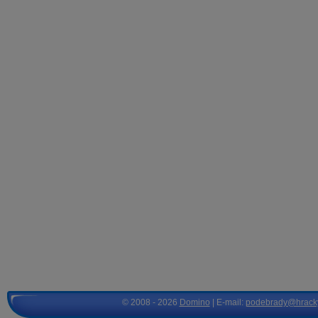
© 2008 - 2026
Domino
| E-mail:
podebrady@hrack