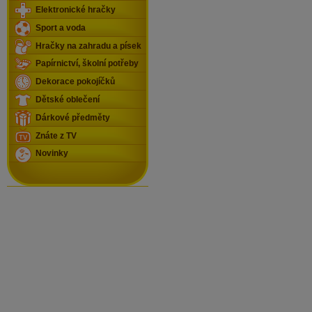
Elektronické hračky
Sport a voda
Hračky na zahradu a písek
Papírnictví, školní potřeby
Dekorace pokojíčků
Dětské oblečení
Dárkové předměty
Znáte z TV
Novinky