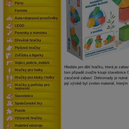
Párty
Fortnite
Auta+dopravní prostředky
LEGO
Panenky a miminka
Dřevěné hračky
Plyšové hračky
Zvířátka a figurky
Vojáci, policie, indiáni
Hledáte pro děti hračku, která je zaba
Hračky pro holky
tom případě zvažte koupi stavebnice 
zaručeně zabaví. Dohromady je nutné p
Hračky pro kluky i holky
její výrobě byl zvolen materiál, kterým
Hračky a potřeby pro
nejmenší
Stavebnice
Společenské hry
Puzzle
Výtvarné hračky
Hudební nástroje