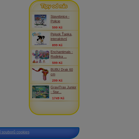
Tipy od nás
Stavebnice -
Policie
599 Kč
Pejsek Ťapka,
interaktivní
899 Kč
Enchantimals -
Rodinka ...
599 Kč
BUBU Drak 60
cm
299 Kč
GraviTrax Junior
- Star...
1749 Kč
 souborů cookies