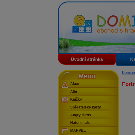
Domino - obchod s hračkam
Úvodní stránka
Ka
Menu
Domino
Fortn
Akce
Albi
Knížky
Sběratelské karty
Angry Birds
Hatchimals
MARVEL