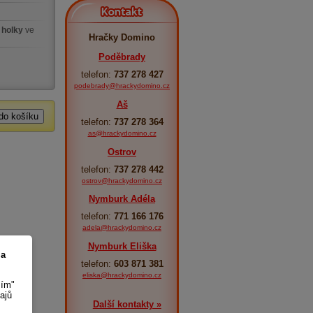
Kontakt
 holky
ve
Hračky Domino
Poděbrady
telefon:
737 278 427
podebrady@hrackydomino.cz
Aš
telefon:
737 278 364
as@hrackydomino.cz
Ostrov
telefon:
737 278 442
ostrov@hrackydomino.cz
Nymburk Adéla
telefon:
771 166 176
adela@hrackydomino.cz
Nymburk Eliška
 a
telefon:
603 871 381
eliska@hrackydomino.cz
sím"
ajů
Další kontakty »