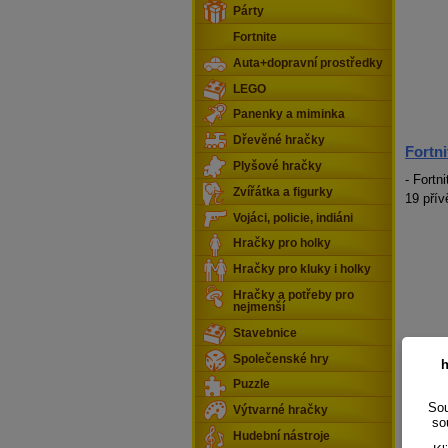
Párty
Fortnite
Auta+dopravní prostředky
LEGO
Panenky a miminka
Dřevěné hračky
Fortni
Plyšové hračky
- Fortn
Zvířátka a figurky
19 pří
Vojáci, policie, indiáni
Hračky pro holky
Hračky pro kluky i holky
Hračky a potřeby pro
nejmenší
Stavebnice
Společenské hry
h
Puzzle
Sou
Výtvarné hračky
so
Hudební nástroje