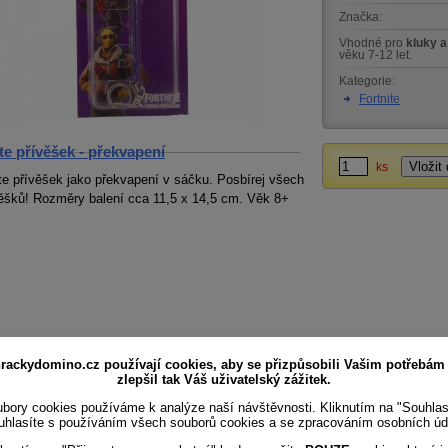
Značka:
Vhodné pro
kluky a
věku 7-12 let.
Kategorie:
Fortnite
te přívěšek - překvapení
ks
ite přívěšek jako překvapení v sáčku. Posbírej všech
věšků! Rozměry balení cca 11,5 x 14,5 cm. Věk 8+
rackydomino.cz používají cookies, aby se přizpůsobili Vašim potřebám
zlepšil tak Váš uživatelský zážitek.
bory cookies používáme k analýze naší návštěvnosti. Kliknutím na "Souhla
uhlasíte s používáním všech souborů cookies a se zpracováním osobních úd