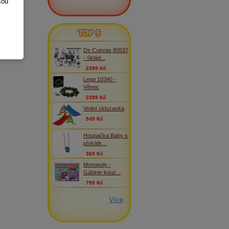
sou
TOP 5
De Cuevas 80537
- Sklád...
2399 Kč
Lego 10340 -
Věnec
2399 Kč
Vodní skluzavka
949 Kč
Houpačka Baby s
pískátk...
369 Kč
Monopoly -
Gábinin kouz...
799 Kč
Více