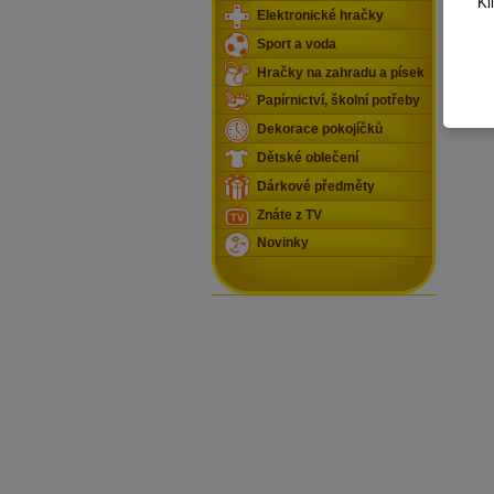
Kl
Elektronické hračky
Sport a voda
Hračky na zahradu a písek
Papírnictví, školní potřeby
Dekorace pokojíčků
Dětské oblečení
Dárkové předměty
Znáte z TV
Novinky