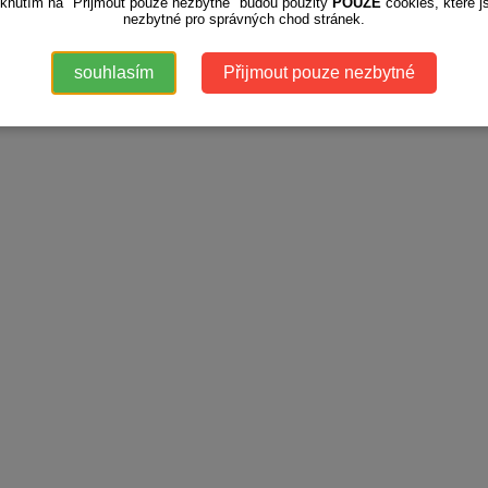
iknutím na "Přijmout pouze nezbytné" budou použity
POUZE
cookies, které j
nezbytné pro správných chod stránek.
souhlasím
Přijmout pouze nezbytné