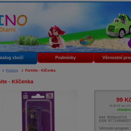
i
talog zboží
Podmínky
Věrnostní pr
Katalog
Fortnite - Klíčenka
ite - Klíčenka
99
K
81,82 Kč bez 2
sklade
kód:
3646acd7e3
EAN:
97724998937
Věrnostní program: