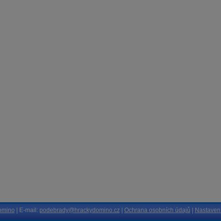
omino
| E-mail:
podebrady@hrackydomino.cz
|
Ochrana osobních údajů
|
Nastavení