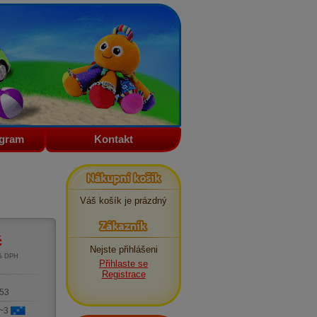
ogram
Kontakt
Nákupní košík
Váš košík je prázdný
Zákazník
č
Nejste přihlášeni
1% DPH
Přihlaste se
m
Registrace
53
 ~3