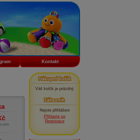
ogram
Kontakt
Nákupní košík
Váš košík je prázdný
Zákazník
ka
Nejste přihlášeni
Přihlaste se
Kč
Registrace
1% DPH
m