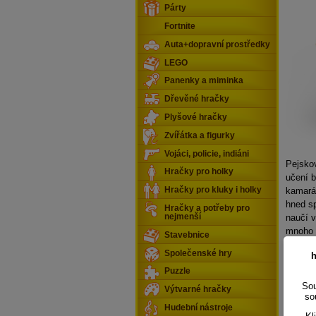
Párty
Fortnite
Auta+dopravní prostředky
LEGO
Panenky a miminka
Dřevěné hračky
Plyšové hračky
Zvířátka a figurky
Vojáci, policie, indiáni
Pejskov
Hračky pro holky
učení b
kamarád
Hračky pro kluky i holky
hned sp
Hračky a potřeby pro
naučí v
nejmenší
mnoho 
Stavebnice
barevně
Společenské hry
h
různě r
Puzzle
Co je 
Sou
Výtvarné hračky
so
Hračka
Hudební nástroje