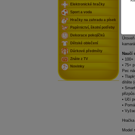
roste
Kl
Elektronické hračky
Úroveň
Sport a voda
nastart
Hračky na zahradu a písek
zvuky 
Úroveň 
Papírnictví, školní potřeby
čísla, 
Dekorace pokojíčků
Úroveň 
Dětské oblečení
kamará
Dárkové předměty
Naučí 
Znáte z TV
• 100+ 
• 75+ p
Novinky
Pec nám
• Tlapk
dítěte 
• Smar
přizpůs
• Učí p
• Pomáh
• Vyžad
Hračka
Model 