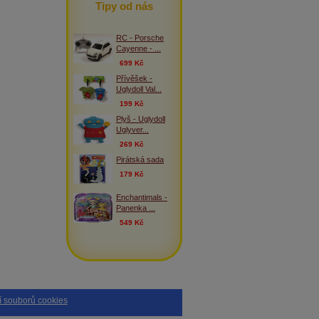
Tipy od nás
RC - Porsche
Cayenne - ...
699 Kč
Přívěšek -
Uglydoll Val...
199 Kč
Plyš - Uglydoll
Uglyver...
269 Kč
Pirátská sada
179 Kč
Enchantimals -
Panenka ...
549 Kč
 souborů cookies