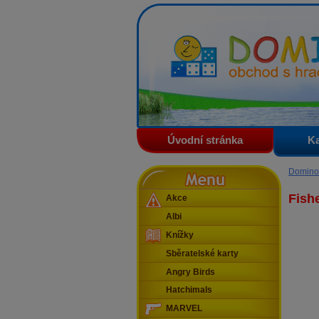
Domino - obchod s hračkam
Úvodní stránka
Ka
Menu
Domino
Fishe
Akce
Albi
Knížky
Sběratelské karty
Angry Birds
Hatchimals
MARVEL