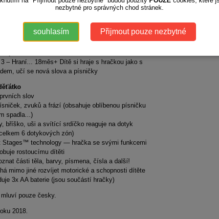
iknutím na "Přijmout pouze nezbytné" budou použity
POUZE
cookies, které j
nezbytné pro správných chod stránek.
 1 – Objevování... 6měs+ První slova a zvuky
ují dětskou zvědavost (hračka reaguje slovem a
souhlasím
Přijmout pouze nezbytné
na dotykové podněty)
2 - Povzbuzování... 12měs+ Dítě se učí základní
barvy části těla atd.
3 – Hraní... 18měs+ Dítě si hraje s hračkou jako s
dem, učí se nová slova a písničky
děťátko
prvních slov
ísniček, zvuků a frází (obsahuje oblíbenou písničku
 spadla...)
y, bříško, uši a svítící srdíčko reaguje na dotyk
(celkem 6 dotykových zón)
t Stages™ technology — hračka se svými funkcemi
obuje rostoucímu dítěti
oznat části těla, barvy, písmena, čísla a další!
á mimo jiné rozvíjet motorické a schopnosti dítěte
uje 3x AA baterie (jsou součástí hračky)
 mluví pouze česky.
roku 2018.