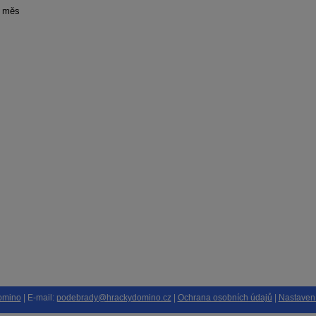
 měs
omino
| E-mail:
podebrady@hrackydomino.cz
|
Ochrana osobních údajů
|
Nastavení