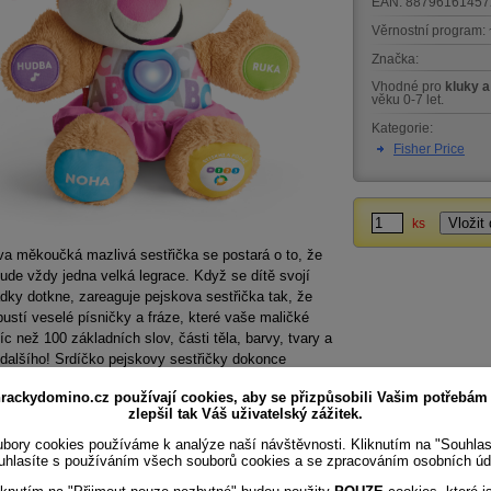
EAN:
88796161457
Věrnostní program:
Značka:
Vhodné pro
kluky a
věku 0-7 let.
Kategorie:
Fisher Price
ks
a měkoučká mazlivá sestřička se postará o to, že
ude vždy jedna velká legrace. Když se dítě svojí
ky dotkne, zareaguje pejskova sestřička tak, že
ustí veselé písničky a fráze, které vaše maličké
íc než 100 základních slov, části těla, barvy, tvary a
dalšího! Srdíčko pejskovy sestřičky dokonce
 bliká do rytmu hudby! Protože se každé dítě vyvíjí
rackydomino.cz používají cookies, aby se přizpůsobili Vašim potřebám
ychle, podporuje hračka technologii Smart Stages.
zlepšil tak Váš uživatelský zážitek.
to Smart Stages™ Technologie?
bory cookies používáme k analýze naší návštěvnosti. Kliknutím na "Souhla
uhlasíte s používáním všech souborů cookies a se zpracováním osobních úd
 mění své vlastnosti (funkce) podlo toho jak dítě