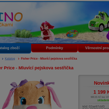
i
talog zboží
Podmínky
Věrnostní pr
Katalog
Fisher Price - Mluvící pejskova sestřička
r Price - Mluvící pejskova sestřička
Novin
1 199
990,91 Kč bez 2
sklade
kód:
02ae97cbf3