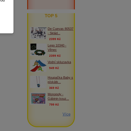
sou
TOP 5
De Cuevas 80537
- Sklád...
2399 Kč
Lego 10340 -
Věnec
2399 Kč
Vodní skluzavka
949 Kč
Houpačka Baby s
pískátk...
369 Kč
Monopoly -
Gábinin kouz...
799 Kč
Více