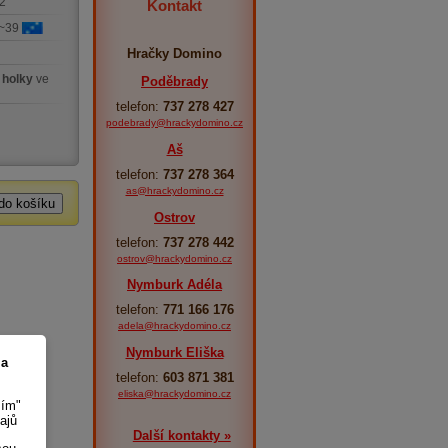
2
Kontakt
 ~39
Hračky Domino
 holky
ve
Poděbrady
telefon:
737 278 427
podebrady@hrackydomino.cz
Aš
telefon:
737 278 364
as@hrackydomino.cz
Ostrov
telefon:
737 278 442
ostrov@hrackydomino.cz
Nymburk Adéla
telefon:
771 166 176
adela@hrackydomino.cz
Nymburk Eliška
 a
telefon:
603 871 381
eliska@hrackydomino.cz
sím"
ajů
Další kontakty »