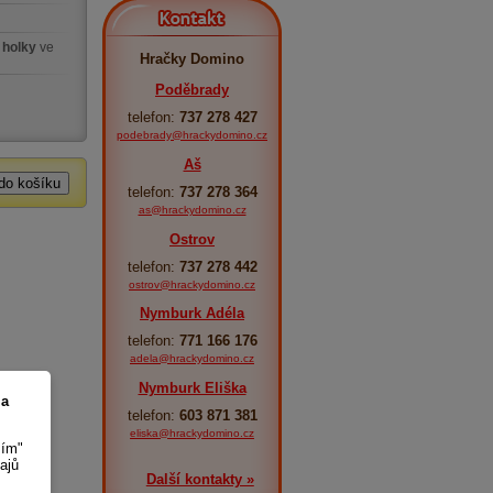
Kontakt
 holky
ve
Hračky Domino
Poděbrady
telefon:
737 278 427
podebrady@hrackydomino.cz
Aš
telefon:
737 278 364
as@hrackydomino.cz
Ostrov
telefon:
737 278 442
ostrov@hrackydomino.cz
Nymburk Adéla
telefon:
771 166 176
adela@hrackydomino.cz
Nymburk Eliška
 a
telefon:
603 871 381
eliska@hrackydomino.cz
sím"
ajů
Další kontakty »