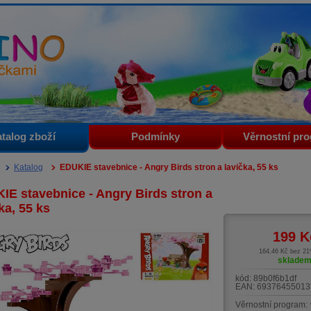
i
talog zboží
Podmínky
Věrnostní pr
Katalog
EDUKIE stavebnice - Angry Birds stron a lavička, 55 ks
IE stavebnice - Angry Birds stron a
ka, 55 ks
199
K
164,46 Kč bez 2
sklade
kód:
89b0f6b1df
EAN:
69376455013
Věrnostní program: