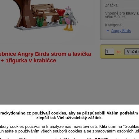
Značka:
Vhodné pro
kluky a
věku 5-9 let.
Kategorie:
Angry Birds
ks
ebnice Angry Birds strom a lavička
 + 1figurka v krabičce
rackydomino.cz používají cookies, aby se přizpůsobili Vašim potřebám
zlepšil tak Váš uživatelský zážitek.
bory cookies používáme k analýze naší návštěvnosti. Kliknutím na "Souhla
uhlasíte s používáním všech souborů cookies a se zpracováním osobních úd