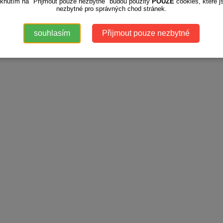
iknutím na "Přijmout pouze nezbytné" budou použity
POUZE
cookies, které j
nezbytné pro správných chod stránek.
souhlasím
Přijmout pouze nezbytné