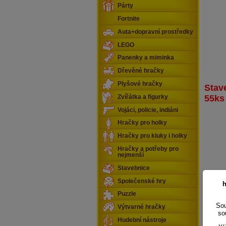
Párty
Fortnite
Auta+dopravní prostředky
LEGO
Panenky a miminka
Dřevěné hračky
Plyšové hračky
Stav
55ks
Zvířátka a figurky
Vojáci, policie, indiáni
Hračky pro holky
Hračky pro kluky i holky
Hračky a potřeby pro
nejmenší
Stavebnice
Společenské hry
h
Puzzle
Sou
Výtvarné hračky
so
Hudební nástroje