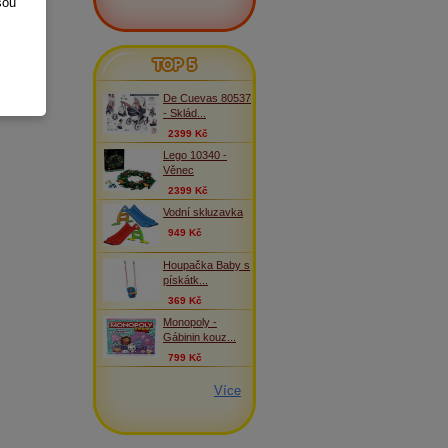
sou
TOP 5
De Cuevas 80537
- Sklád...
2399 Kč
Lego 10340 -
Věnec
2399 Kč
Vodní skluzavka
949 Kč
Houpačka Baby s
pískátk...
369 Kč
Monopoly -
Gábinin kouz...
799 Kč
Více