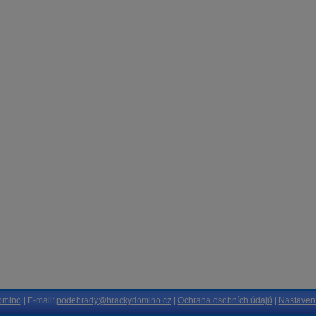
omino
| E-mail:
podebrady@hrackydomino.cz
|
Ochrana osobních údajů
|
Nastavení