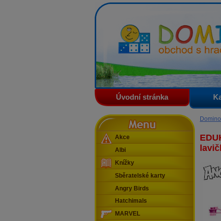
Domino - obchod s hračkam
Úvodní stránka
Ka
Menu
Domino
EDUK
Akce
lavič
Albi
Knížky
Sběratelské karty
Angry Birds
Hatchimals
MARVEL