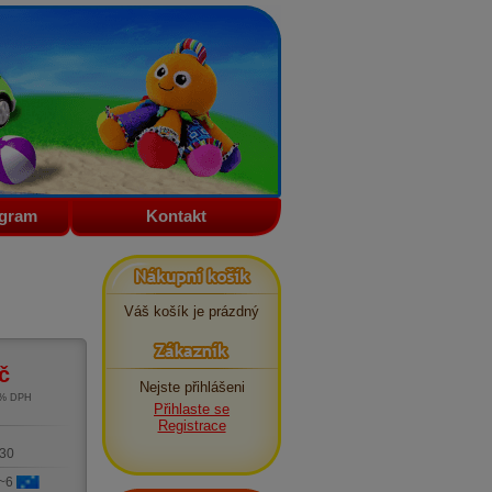
ogram
Kontakt
Nákupní košík
Váš košík je prázdný
Zákazník
č
Nejste přihlášeni
1% DPH
Přihlaste se
m
Registrace
30
 ~6