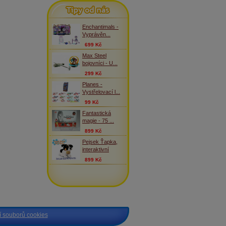
Tipy od nás
Enchantimals -
Vyprávěn...
699 Kč
Max Steel
bojovníci - U...
299 Kč
Planes -
Vystřelovací l...
99 Kč
Fantastická
magie - 75 ...
899 Kč
Pejsek Ťapka,
interaktivní
899 Kč
 souborů cookies