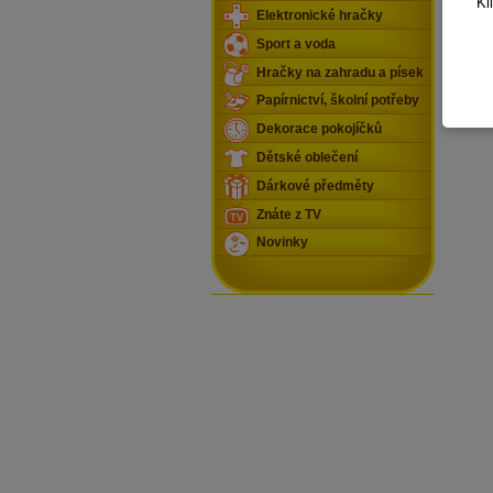
Kl
Elektronické hračky
Sport a voda
Hračky na zahradu a písek
Papírnictví, školní potřeby
Dekorace pokojíčků
Dětské oblečení
Dárkové předměty
Znáte z TV
Novinky