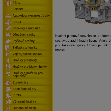
Párty
Fortnite
Auta+dopravní prostředky
LEGO
Panenky a miminka
Dřevěné hračky
Kvalitní plastová stavebnice, ze které
sestavit parádní hrad v licenci Angry B
Plyšové hračky
jsou také dvě figurky. Obsahuje funkčn
Zvířátka a figurky
krabici.
Vojáci, policie, indiáni
Hračky pro holky
Hračky pro kluky i holky
Hračky a potřeby pro
nejmenší
Stavebnice
Společenské hry
Puzzle
Výtvarné hračky
Hudební nástroje