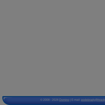
© 2008 - 2026
Domino
| E-mail:
podebrady@hrack