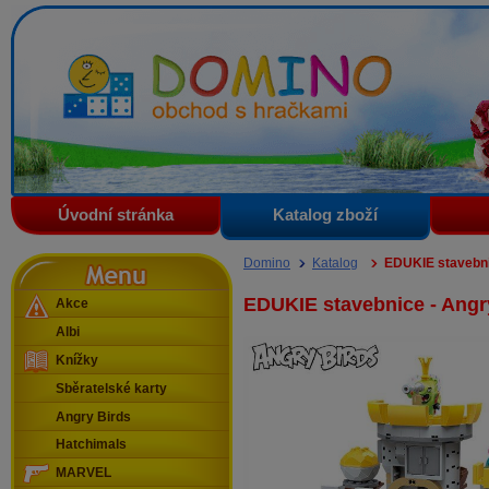
Domino - obchod s hračkami
Úvodní stránka
Katalog zboží
Menu
Domino
Katalog
EDUKIE stavebni
EDUKIE stavebnice - Angr
Akce
Albi
Knížky
Sběratelské karty
Angry Birds
Hatchimals
MARVEL