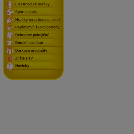
Elektronické hračky
Sport a voda
Hračky na zahradu a písek
Papírnictví, školní potřeby
Dekorace pokojíčků
Dětské oblečení
Dárkové předměty
Znáte z TV
Novinky