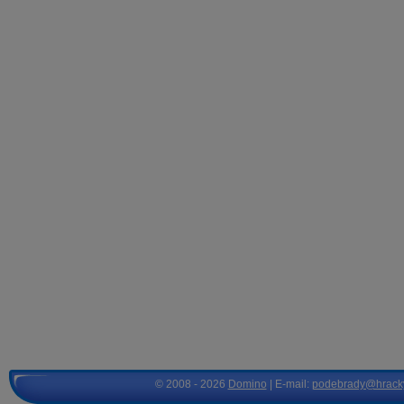
© 2008 - 2026
Domino
| E-mail:
podebrady@hrack