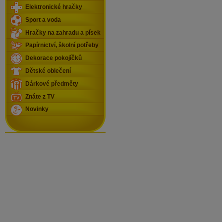
Elektronické hračky
Sport a voda
Hračky na zahradu a písek
Papírnictví, školní potřeby
Dekorace pokojíčků
Dětské oblečení
Dárkové předměty
Znáte z TV
Novinky