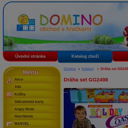
Domino - obchod s hračkami
Úvodní stránka
Katalog zboží
Menu
Domino
Katalog
Dráha set GG24
Dráha set GG2498
Akce
Albi
Knížky
Sběratelské karty
Angry Birds
Hatchimals
MARVEL