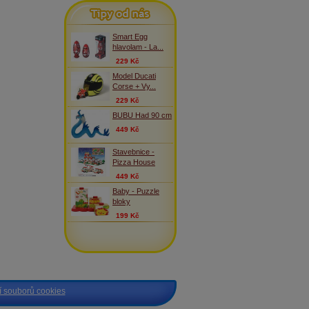
Tipy od nás
Smart Egg
hlavolam - La...
229 Kč
Model Ducati
Corse + Vy...
229 Kč
BUBU Had 90 cm
449 Kč
Stavebnice -
Pizza House
449 Kč
Baby - Puzzle
bloky
199 Kč
 souborů cookies