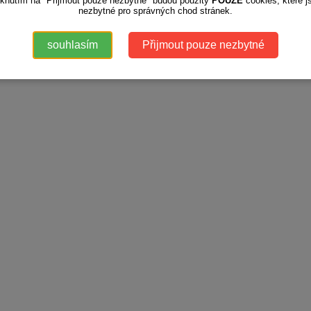
iknutím na "Přijmout pouze nezbytné" budou použity
POUZE
cookies, které j
nezbytné pro správných chod stránek.
souhlasím
Přijmout pouze nezbytné