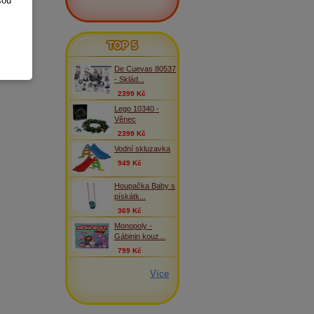
sou
TOP 5
De Cuevas 80537
- Sklád...
2399 Kč
Lego 10340 -
Věnec
2399 Kč
Vodní skluzavka
949 Kč
Houpačka Baby s
pískátk...
369 Kč
Monopoly -
Gábinin kouz...
799 Kč
Více