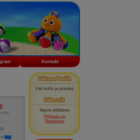
ogram
Kontakt
Nákupní košík
Váš košík je prázdný
Zákazník
č
Nejste přihlášeni
1% DPH
Přihlaste se
m
Registrace
55
 ~9