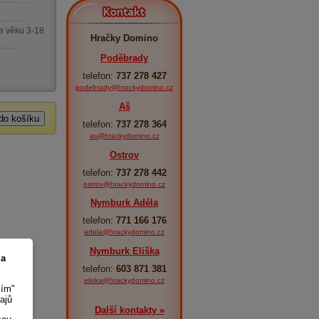
Kontakt
e věku 3-18
Hračky Domino
Poděbrady
telefon:
737 278 427
podebrady@hrackydomino.cz
Aš
telefon:
737 278 364
as@hrackydomino.cz
Ostrov
telefon:
737 278 442
ostrov@hrackydomino.cz
Nymburk Adéla
telefon:
771 166 176
adela@hrackydomino.cz
Nymburk Eliška
 a
telefon:
603 871 381
eliska@hrackydomino.cz
sím"
ajů
Další kontakty »