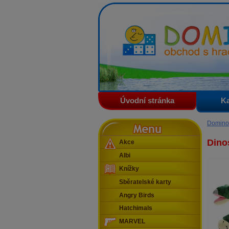
Domino - obchod s hračkam
Úvodní stránka
Ka
Menu
Domino
Dino
Akce
Albi
Knížky
Sběratelské karty
Angry Birds
Hatchimals
MARVEL