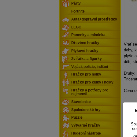
Párty
Fortnite
Auta+dopravní prostředky
LEGO
Panenky a miminka
Dřevěné hračky
Vrať s
doby, k
Plyšové hračky
plyše 
Zvířátka a figurky
děti, kt
Vojáci, policie, indiáni
Druhy:
Hračky pro holky
Tricera
Hračky pro kluky i holky
Hračky a potřeby pro
Cena u
nejmenší
Stavebnice
Společenské hry
h
Puzzle
Sou
Výtvarné hračky
so
Hudební nástroje