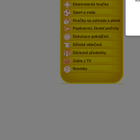
Kl
Elektronické hračky
Sport a voda
Hračky na zahradu a písek
Papírnictví, školní potřeby
Dekorace pokojíčků
Dětské oblečení
Dárkové předměty
Znáte z TV
Novinky