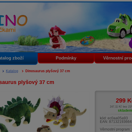
i
talog zboží
Podmínky
Věrnostní pr
Katalog
Dinosaurus plyšový 37 cm
saurus plyšový 37 cm
299
K
247,11 Kč bez 2
sklade
kód:
ec0aa05a93
EAN:
87132193664
Věrnostní program: