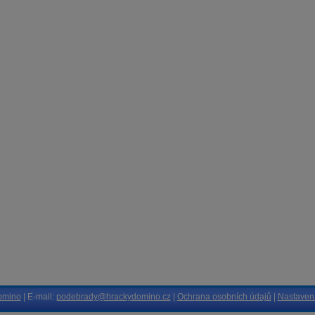
omino
| E-mail:
podebrady@hrackydomino.cz
|
Ochrana osobních údajů
|
Nastavení