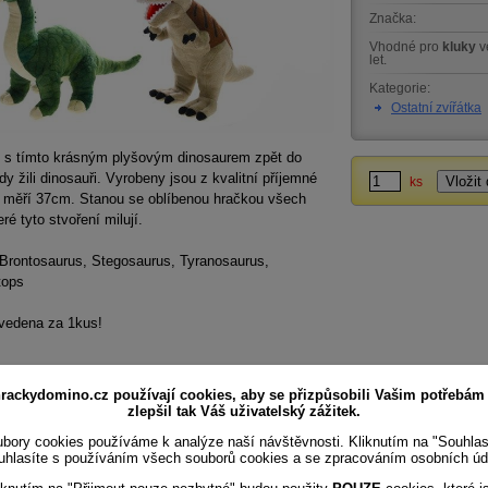
Značka:
Vhodné pro
kluky
v
let.
Kategorie:
Ostatní zvířátka
e s tímto krásným plyšovým dinosaurem zpět do
dy žili dinosauři. Vyrobeny jsou z kvalitní příjemné
ks
a měří 37cm. Stanou se oblíbenou hračkou všech
eré tyto stvoření milují.
 Brontosaurus, Stegosaurus, Tyranosaurus,
tops
vedena za 1kus!
rackydomino.cz používají cookies, aby se přizpůsobili Vašim potřebám
zlepšil tak Váš uživatelský zážitek.
bory cookies používáme k analýze naší návštěvnosti. Kliknutím na "Souhla
uhlasíte s používáním všech souborů cookies a se zpracováním osobních úd