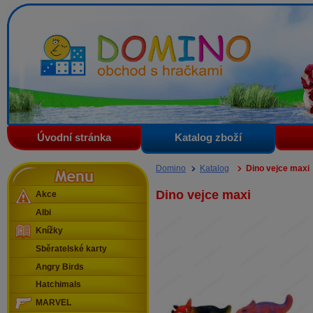
Domino - obchod s hračkami
Úvodní stránka
Katalog zboží
Menu
Domino
Katalog
Dino vejce maxi
Dino vejce maxi
Akce
Albi
Knížky
Sběratelské karty
Angry Birds
Hatchimals
MARVEL