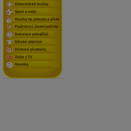
Elektronické hračky
Sport a voda
Hračky na zahradu a písek
Papírnictví, školní potřeby
Dekorace pokojíčků
Dětské oblečení
Dárkové předměty
Znáte z TV
Novinky