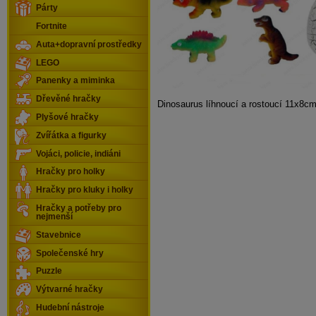
Párty
Fortnite
Auta+dopravní prostředky
LEGO
Panenky a miminka
Dřevěné hračky
Dinosaurus líhnoucí a rostoucí 11x8
Plyšové hračky
Zvířátka a figurky
Vojáci, policie, indiáni
Hračky pro holky
Hračky pro kluky i holky
Hračky a potřeby pro
nejmenší
Stavebnice
Společenské hry
Puzzle
Výtvarné hračky
Hudební nástroje