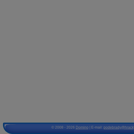
© 2008 - 2026
Domino
| E-mail:
podebrady@hrack