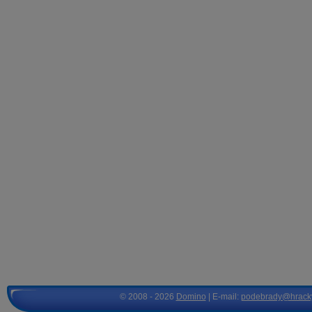
© 2008 - 2026
Domino
| E-mail:
podebrady@hrack