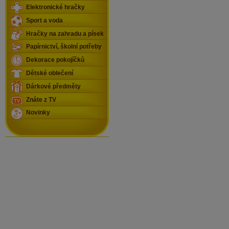
Elektronické hračky
Sport a voda
Hračky na zahradu a písek
Papírnictví, školní potřeby
Dekorace pokojíčků
Dětské oblečení
Dárkové předměty
Znáte z TV
Novinky