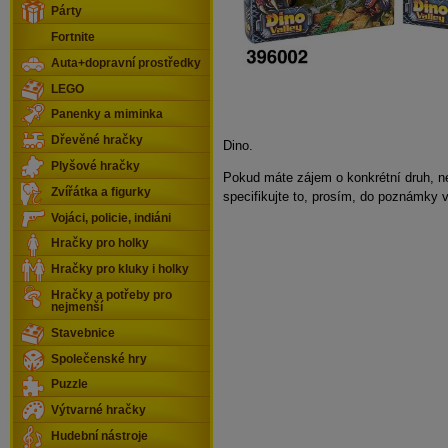
Párty
Fortnite
Auta+dopravní prostředky
LEGO
Panenky a miminka
Dřevěné hračky
Dino.
Plyšové hračky
Pokud máte zájem o konkrétní druh, n
Zvířátka a figurky
specifikujte to, prosím, do poznámky 
Vojáci, policie, indiáni
Hračky pro holky
Hračky pro kluky i holky
Hračky a potřeby pro
nejmenší
Stavebnice
Společenské hry
Puzzle
Výtvarné hračky
Hudební nástroje