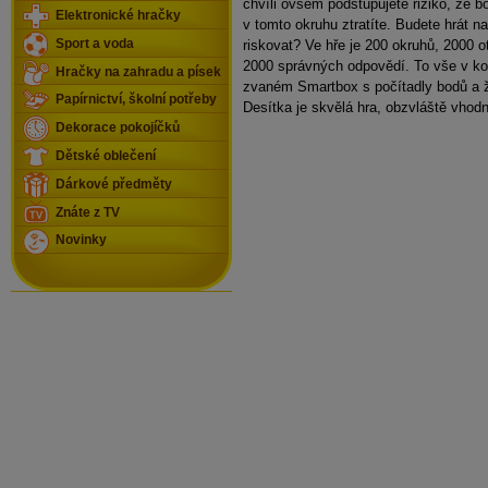
chvíli ovšem podstupujete riziko, že b
Elektronické hračky
v tomto okruhu ztratíte. Budete hrát na
Sport a voda
riskovat? Ve hře je 200 okruhů, 2000 o
2000 správných odpovědí. To vše v k
Hračky na zahradu a písek
zvaném Smartbox s počítadly bodů a 
Papírnictví, školní potřeby
Desítka je skvělá hra, obzvláště vhodn
Dekorace pokojíčků
Dětské oblečení
Dárkové předměty
Znáte z TV
Novinky