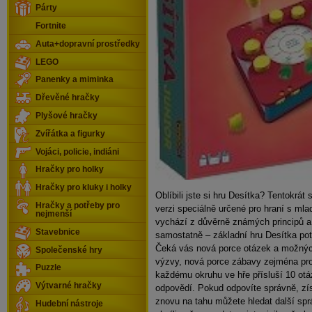
Párty
Fortnite
Auta+dopravní prostředky
LEGO
Panenky a miminka
Dřevěné hračky
Plyšové hračky
Zvířátka a figurky
Vojáci, policie, indiáni
Hračky pro holky
Hračky pro kluky i holky
Oblíbili jste si hru Desítka? Tentokrá
Hračky a potřeby pro
verzi speciálně určené pro hraní s mla
nejmenší
vychází z důvěrně známých principů a l
Stavebnice
samostatně – základní hru Desítka po
Čeká vás nová porce otázek a možnýc
Společenské hry
výzvy, nová porce zábavy zejména pro
Puzzle
každému okruhu ve hře přísluší 10 ot
Výtvarné hračky
odpovědí. Pokud odpovíte správně, zí
znovu na tahu můžete hledat další sp
Hudební nástroje