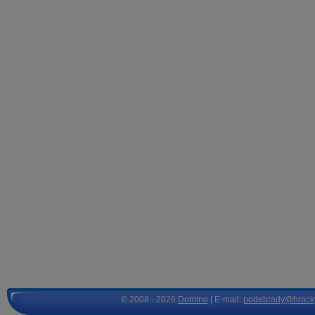
© 2008 - 2026
Domino
| E-mail:
podebrady@hrack