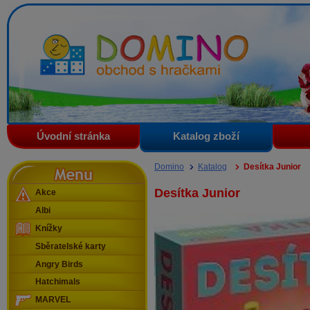
Domino - obchod s hračkami
Úvodní stránka
Katalog zboží
Menu
Domino
Katalog
Desítka Junior
Desítka Junior
Akce
Albi
Knížky
Sběratelské karty
Angry Birds
Hatchimals
MARVEL