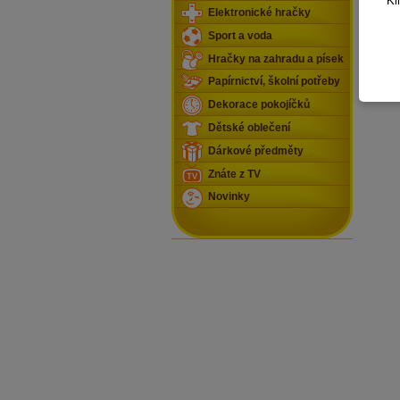
Kl
Elektronické hračky
Sport a voda
Hračky na zahradu a písek
Papírnictví, školní potřeby
Dekorace pokojíčků
Dětské oblečení
Dárkové předměty
Znáte z TV
Novinky