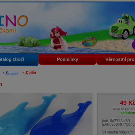
i
talog zboží
Podmínky
Věrnostní pr
Katalog
Delfín
n
49
K
40,50 Kč bez 2
sklade
kód:
0a7743bf89
EAN:
85948770040
Věrnostní program: