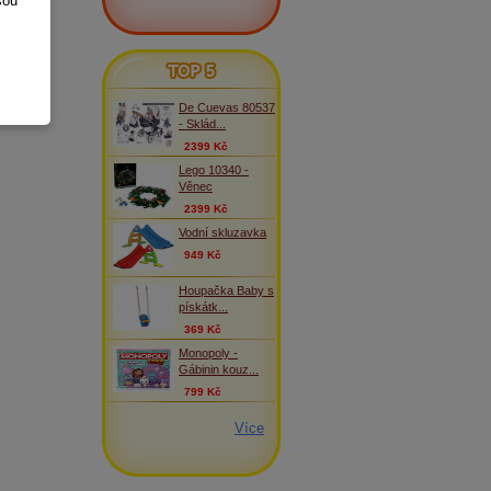
sou
TOP 5
De Cuevas 80537
- Sklád...
2399 Kč
Lego 10340 -
Věnec
2399 Kč
Vodní skluzavka
949 Kč
Houpačka Baby s
pískátk...
369 Kč
Monopoly -
Gábinin kouz...
799 Kč
Více