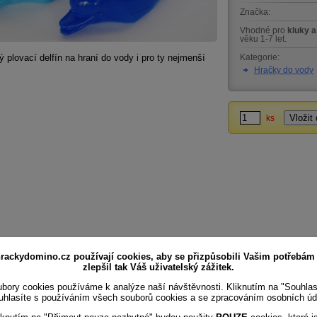
Značka:
Vhodné pro
kluky a
věku 1-7 let.
ý plovací delfín na hraní do vody i pro ty nejmenší
Kategorie:
Hračky do vody
ks
rackydomino.cz používají cookies, aby se přizpůsobili Vašim potřebám
zlepšil tak Váš uživatelský zážitek.
bory cookies používáme k analýze naší návštěvnosti. Kliknutím na "Souhla
uhlasíte s používáním všech souborů cookies a se zpracováním osobních úd