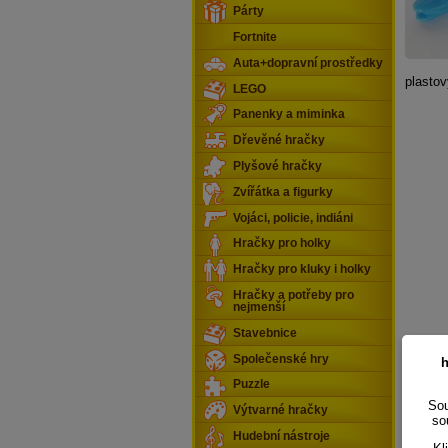
Párty
Fortnite
Auta+dopravní prostředky
plastov
LEGO
Panenky a miminka
Dřevěné hračky
Plyšové hračky
Zvířátka a figurky
Vojáci, policie, indiáni
Hračky pro holky
Hračky pro kluky i holky
Hračky a potřeby pro
nejmenší
Stavebnice
Společenské hry
h
Puzzle
Sou
Výtvarné hračky
so
Hudební nástroje