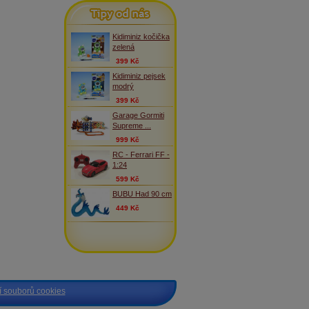
Tipy od nás
Kidiminiz kočička
zelená
399 Kč
Kidiminiz pejsek
modrý
399 Kč
Garage Gormiti
Supreme ...
999 Kč
RC - Ferrari FF -
1:24
599 Kč
BUBU Had 90 cm
449 Kč
 souborů cookies