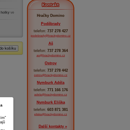
Kontakt
 holky
ve
Hračky Domino
Poděbrady
telefon:
737 278 427
podebrady@hrackydomino.cz
Aš
telefon:
737 278 364
as@hrackydomino.cz
Ostrov
telefon:
737 278 442
ostrov@hrackydomino.cz
Nymburk Adéla
telefon:
771 166 176
adela@hrackydomino.cz
Nymburk Eliška
 a
telefon:
603 871 381
eliska@hrackydomino.cz
sím"
ajů
Další kontakty »