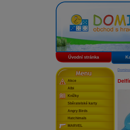
Domino - obchod s hračkam
Úvodní stránka
Ka
Menu
Domino
Delfí
Akce
Albi
Knížky
Sběratelské karty
Angry Birds
Hatchimals
MARVEL