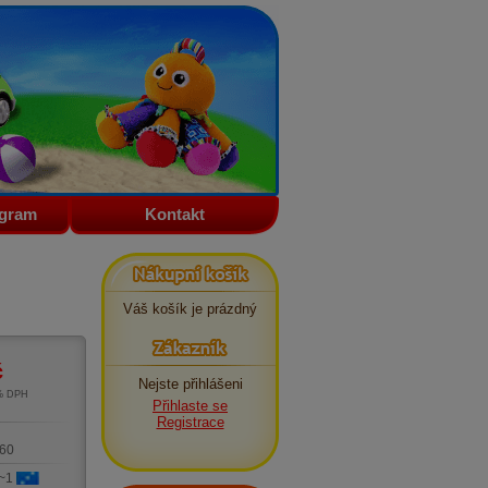
ogram
Kontakt
Nákupní košík
Váš košík je prázdný
Zákazník
č
Nejste přihlášeni
1% DPH
Přihlaste se
m
Registrace
60
 ~1