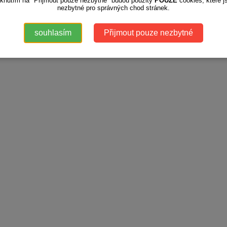
iknutím na "Přijmout pouze nezbytné" budou použity
POUZE
cookies, které j
nezbytné pro správných chod stránek.
souhlasím
Přijmout pouze nezbytné