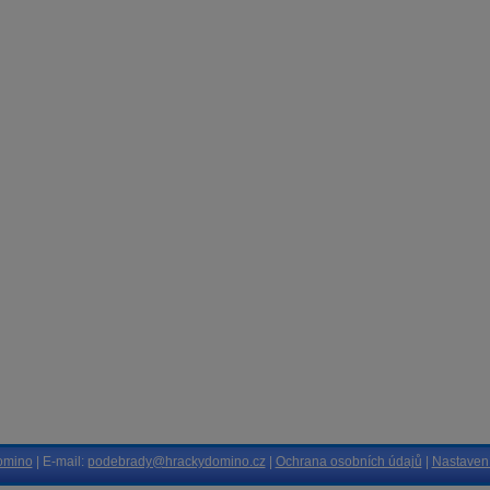
omino
| E-mail:
podebrady@hrackydomino.cz
|
Ochrana osobních údajů
|
Nastavení