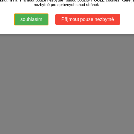
iknutím na "Přijmout pouze nezbytné" budou použity
POUZE
cookies, které j
nezbytné pro správných chod stránek.
souhlasím
Přijmout pouze nezbytné