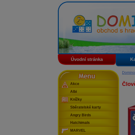
Domino - obchod s hračkam
Úvodní stránka
Ka
Menu
Domino
Člov
Akce
Albi
Knížky
Sběratelské karty
Angry Birds
Hatchimals
MARVEL