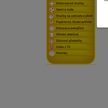
Kl
Elektronické hračky
Sport a voda
Hračky na zahradu a písek
Papírnictví, školní potřeby
Dekorace pokojíčků
Dětské oblečení
Dárkové předměty
Znáte z TV
Novinky