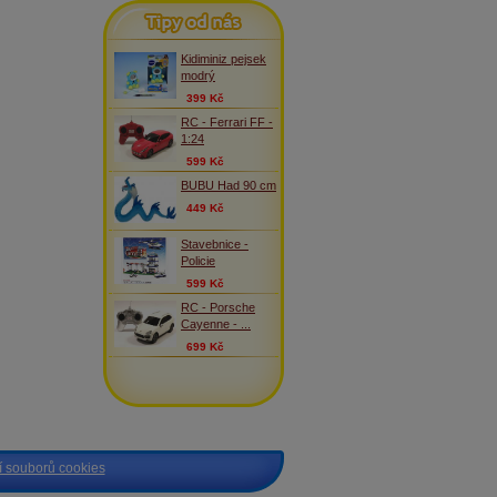
Tipy od nás
Kidiminiz pejsek
modrý
399 Kč
RC - Ferrari FF -
1:24
599 Kč
BUBU Had 90 cm
449 Kč
Stavebnice -
Policie
599 Kč
RC - Porsche
Cayenne - ...
699 Kč
 souborů cookies