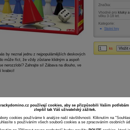
Značka:
Vhodné pro
kluky a
věku 3-18 let.
Kategorie:
Stolní hry
ks
ás by neznal jednu z nejpopulárnějších deskových
do může říct, že vždy zůstane klidným a aspoň
se nerozzlobí? Zahrajte si! Zábava na dlouho, ve
í krabici!
rackydomino.cz používají cookies, aby se přizpůsobili Vašim potřebám
zlepšil tak Váš uživatelský zážitek.
bory cookies používáme k analýze naší návštěvnosti. Kliknutím na "Souhla
uhlasíte s používáním všech souborů cookies a se zpracováním osobních úd