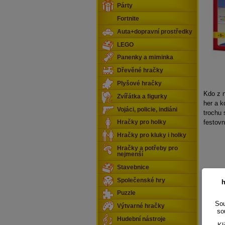
Párty
Fortnite
Auta+dopravní prostředky
LEGO
Panenky a miminka
Dřevěné hračky
Plyšové hračky
Kdo z n
Zvířátka a figurky
her a k
Vojáci, policie, indiáni
trochu 
festovn
Hračky pro holky
Hračky pro kluky i holky
Hračky a potřeby pro
nejmenší
Stavebnice
Společenské hry
h
Puzzle
Sou
Výtvarné hračky
so
Hudební nástroje