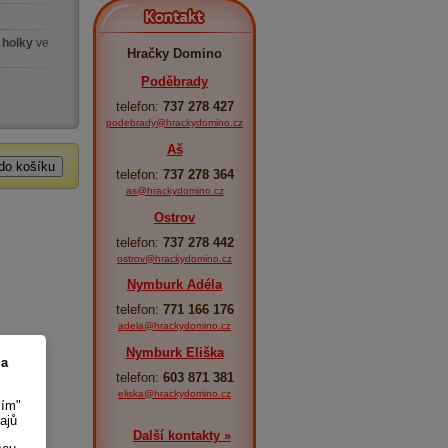
Kontakt
 holky
ve
Hračky Domino
Poděbrady
telefon:
737 278 427
podebrady@hrackydomino.cz
Aš
telefon:
737 278 364
as@hrackydomino.cz
Ostrov
telefon:
737 278 442
ostrov@hrackydomino.cz
Nymburk Adéla
telefon:
771 166 176
adela@hrackydomino.cz
Nymburk Eliška
 a
telefon:
603 871 381
eliska@hrackydomino.cz
sím"
ajů
Další kontakty »