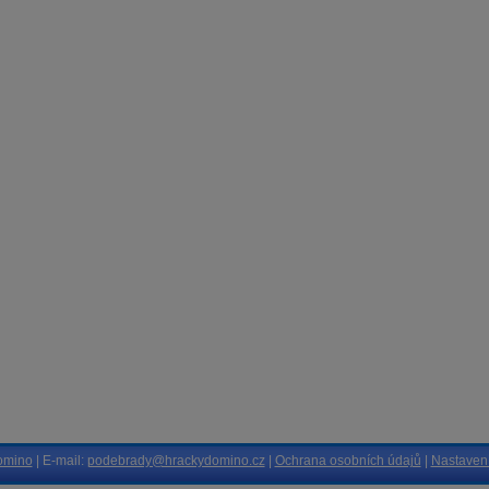
omino
| E-mail:
podebrady@hrackydomino.cz
|
Ochrana osobních údajů
|
Nastavení