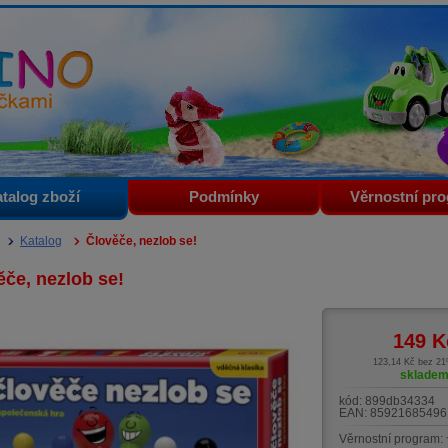
i
talog zboží
Podmínky
Věrnostní pr
Katalog
Člověče, nezlob se!
ěče, nezlob se!
149
K
123,14 Kč bez 2
sklade
kód:
899db34334
EAN:
85921685496
Věrnostní program: