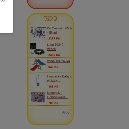
sou
TOP 5
De Cuevas 80537
- Sklád...
2399 Kč
Lego 10340 -
Věnec
2399 Kč
Vodní skluzavka
949 Kč
Houpačka Baby s
pískátk...
369 Kč
Monopoly -
Gábinin kouz...
799 Kč
Více