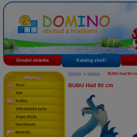
Domino - obchod s hračkami
Úvodní stránka
Katalog zboží
Menu
Domino
Katalog
BUBU Had 90 c
BUBU Had 90 cm
Akce
Albi
Knížky
Sběratelské karty
Angry Birds
Hatchimals
MARVEL