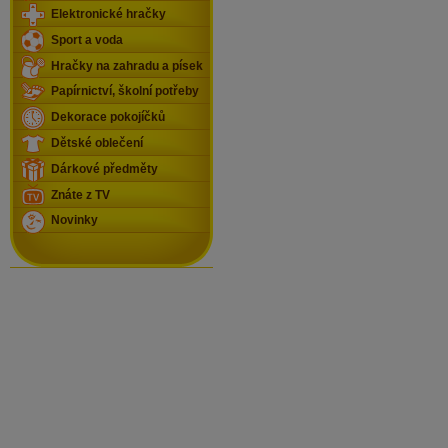
Elektronické hračky
Sport a voda
Hračky na zahradu a písek
Papírnictví, školní potřeby
Dekorace pokojíčků
Dětské oblečení
Dárkové předměty
Znáte z TV
Novinky