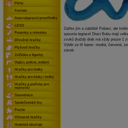
Párty
Fortnite
Auta+dopravní prostředky
LEGO
Zatřes jím a zabrblá! Pobaví, ale troš
Panenky a miminka
spousta legrace! Draci Bubu mají celk
zvuků (každý drak má vždy pouze 1 z
Dřevěné hračky
Výběr ze tří barev: modrá, červená, ze
Plyšové hračky
zásob.
Zvířátka a figurky
Vojáci, policie, indiáni
Hračky pro holky
Hračky pro kluky i holky
Hračky a potřeby pro
nejmenší
Stavebnice
Společenské hry
Puzzle
Výtvarné hračky
Hudební nástroje