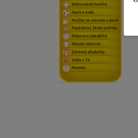
Kl
Elektronické hračky
Sport a voda
Hračky na zahradu a písek
Papírnictví, školní potřeby
Dekorace pokojíčků
Dětské oblečení
Dárkové předměty
Znáte z TV
Novinky