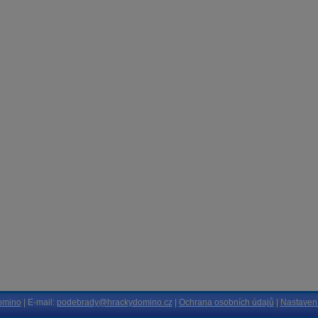
omino
| E-mail:
podebrady@hrackydomino.cz
|
Ochrana osobních údajů
|
Nastavení