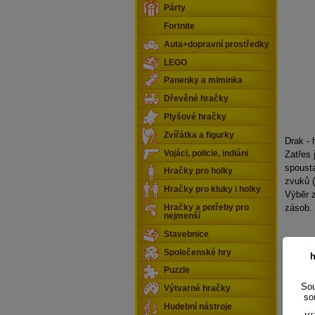
Párty
Fortnite
Auta+dopravní prostředky
LEGO
Panenky a miminka
Dřevěné hračky
Plyšové hračky
Zvířátka a figurky
Drak - 
Vojáci, policie, indiáni
Zatřes 
spousta
Hračky pro holky
zvuků 
Hračky pro kluky i holky
Výběr z
zásob.
Hračky a potřeby pro
nejmenší
Stavebnice
Společenské hry
h
Puzzle
Sou
Výtvarné hračky
so
Hudební nástroje