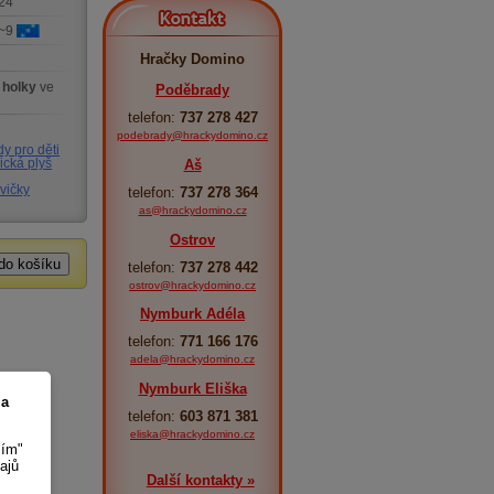
24
Kontakt
 ~9
Hračky Domino
 holky
ve
Poděbrady
telefon:
737 278 427
podebrady@hrackydomino.cz
y pro děti
Aš
ická plyš
vičky
telefon:
737 278 364
as@hrackydomino.cz
Ostrov
telefon:
737 278 442
ostrov@hrackydomino.cz
Nymburk Adéla
telefon:
771 166 176
adela@hrackydomino.cz
Nymburk Eliška
 a
telefon:
603 871 381
eliska@hrackydomino.cz
sím"
ajů
Další kontakty »