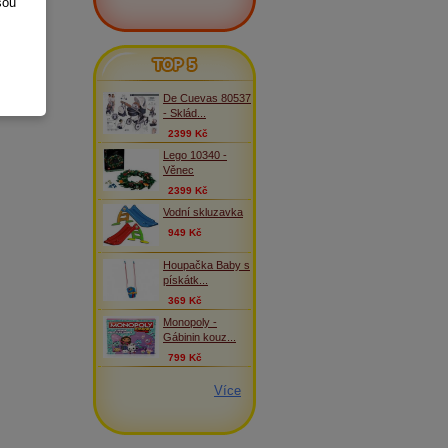
sou
TOP 5
De Cuevas 80537
- Sklád...
2399 Kč
Lego 10340 -
Věnec
2399 Kč
Vodní skluzavka
949 Kč
Houpačka Baby s
pískátk...
369 Kč
Monopoly -
Gábinin kouz...
799 Kč
Více