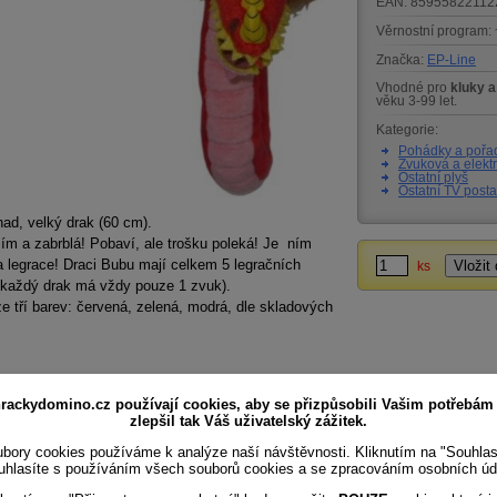
EAN:
85955822112
Věrnostní program:
Značka:
EP-Line
Vhodné pro
kluky a
věku 3-99 let.
Kategorie:
Pohádky a pořad
Zvuková a elektr
Ostatní plyš
Ostatní TV posta
had, velký drak (60 cm).
jím a zabrblá! Pobaví, ale trošku poleká! Je ním
 legrace! Draci Bubu mají celkem 5 legračních
ks
(každý drak má vždy pouze 1 zvuk).
e tří barev: červená, zelená, modrá, dle skladových
rackydomino.cz používají cookies, aby se přizpůsobili Vašim potřebám
zlepšil tak Váš uživatelský zážitek.
bory cookies používáme k analýze naší návštěvnosti. Kliknutím na "Souhla
uhlasíte s používáním všech souborů cookies a se zpracováním osobních úd