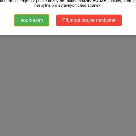
iknutím na "Přijmout pouze nezbytné" budou použity
POUZE
cookies, které j
nezbytné pro správných chod stránek.
souhlasím
Přijmout pouze nezbytné