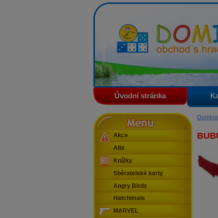
Domino - obchod s hračkam
Úvodní stránka
Ka
Menu
Domino
BUBU
Akce
Albi
Knížky
Sběratelské karty
Angry Birds
Hatchimals
MARVEL