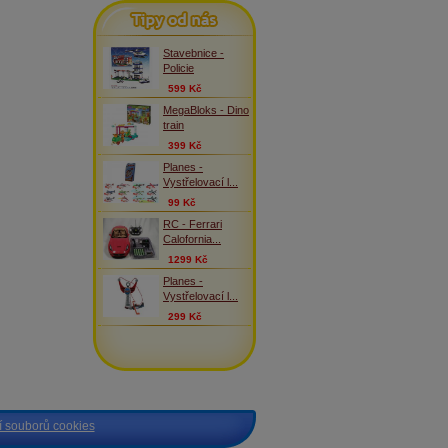
Tipy od nás
Stavebnice -
Policie
599 Kč
MegaBloks - Dino
train
399 Kč
Planes -
Vystřelovací l...
99 Kč
RC - Ferrari
Calofornia...
1299 Kč
Planes -
Vystřelovací l...
299 Kč
 souborů cookies