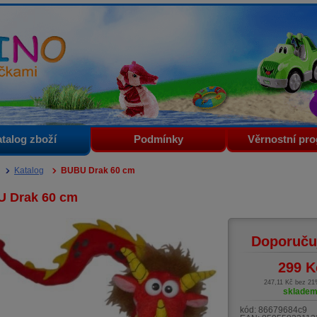
i
talog zboží
Podmínky
Věrnostní pr
Katalog
BUBU Drak 60 cm
 Drak 60 cm
Doporuču
299
K
247,11 Kč bez 2
sklade
kód:
86679684c9