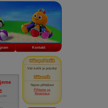
ogram
Kontakt
Nákupní košík
Váš košík je prázdný
Zákazník
jeme
Nejste přihlášeni
Přihlaste se
č
Registrace
1% DPH
m