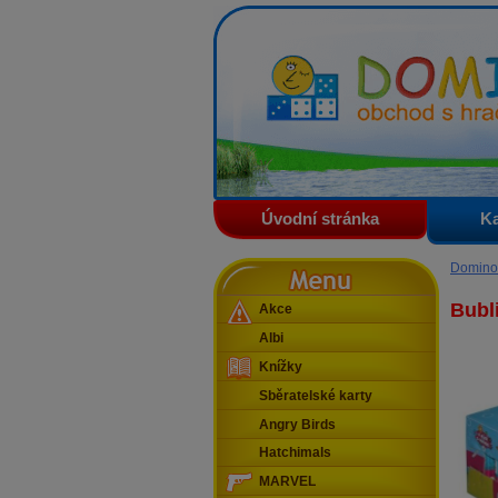
Domino - obchod s hračkam
Úvodní stránka
Ka
Menu
Domino
Bubl
Akce
Albi
Knížky
Sběratelské karty
Angry Birds
Hatchimals
MARVEL