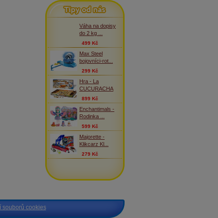
Tipy od nás
Váha na dopisy
do 2 kg ...
499 Kč
Max Steel
bojovníci-rot...
299 Kč
Hra - La
CUCURACHA
899 Kč
Enchantimals -
Rodinka ...
599 Kč
Majorette -
Klikcarz Kl...
279 Kč
 souborů cookies