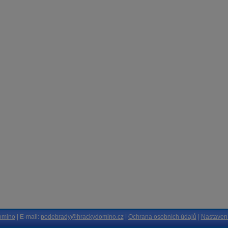
omino
| E-mail:
podebrady@hrackydomino.cz
|
Ochrana osobních údajů
|
Nastavení