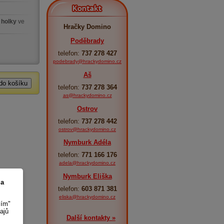
Kontakt
 holky
ve
Hračky Domino
Poděbrady
telefon:
737 278 427
podebrady@hrackydomino.cz
Aš
telefon:
737 278 364
as@hrackydomino.cz
Ostrov
telefon:
737 278 442
ostrov@hrackydomino.cz
Nymburk Adéla
telefon:
771 166 176
adela@hrackydomino.cz
Nymburk Eliška
 a
telefon:
603 871 381
eliska@hrackydomino.cz
sím"
ajů
Další kontakty »