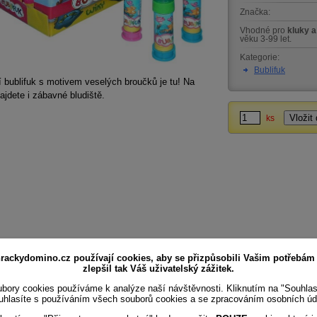
Značka:
Vhodné pro
kluky a
věku 3-99 let.
Kategorie:
Bublifuk
 bublifuk s motivem veselých broučků je tu! Na
ajdete i zábavné bludiště.
ks
rackydomino.cz používají cookies, aby se přizpůsobili Vašim potřebám
zlepšil tak Váš uživatelský zážitek.
bory cookies používáme k analýze naší návštěvnosti. Kliknutím na "Souhla
uhlasíte s používáním všech souborů cookies a se zpracováním osobních úd