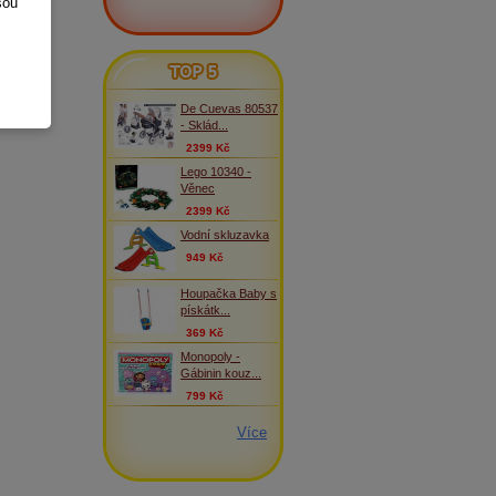
sou
TOP 5
De Cuevas 80537
- Sklád...
2399 Kč
Lego 10340 -
Věnec
2399 Kč
Vodní skluzavka
949 Kč
Houpačka Baby s
pískátk...
369 Kč
Monopoly -
Gábinin kouz...
799 Kč
Více