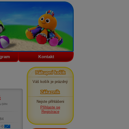
ogram
Kontakt
Nákupní košík
Váš košík je prázdný
Zákazník
č
Nejste přihlášeni
1% DPH
Přihlaste se
m
Registrace
84
 ~0