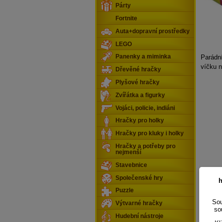
Párty
Fortnite
Auta+dopravní prostředky
LEGO
Parádní
Panenky a miminka
víčku n
Dřevěné hračky
Plyšové hračky
Zvířátka a figurky
Vojáci, policie, indiáni
Hračky pro holky
Hračky pro kluky i holky
Hračky a potřeby pro
nejmenší
Stavebnice
Společenské hry
h
Puzzle
Sou
Výtvarné hračky
so
Hudební nástroje