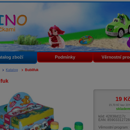
i
talog zboží
Podmínky
Věrnostní pr
Katalog
Bublifuk
ifuk
19
K
15,70 Kč bez 2
sklade
kód:
42838d117c
EAN:
85903312728
Věrnostní program: