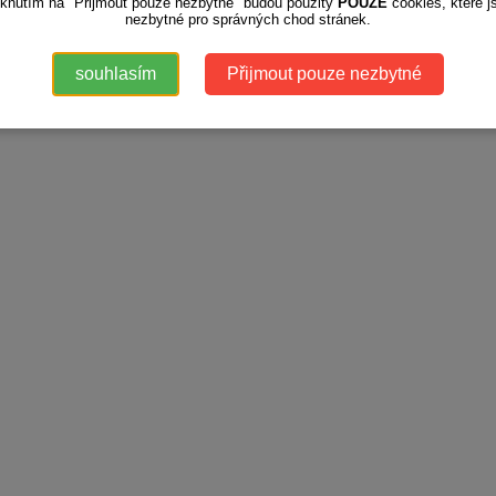
iknutím na "Přijmout pouze nezbytné" budou použity
POUZE
cookies, které j
nezbytné pro správných chod stránek.
souhlasím
Přijmout pouze nezbytné