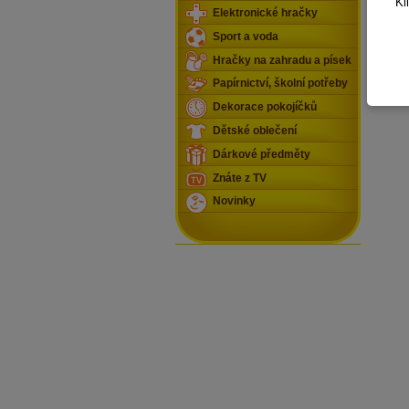
Kl
Elektronické hračky
Sport a voda
Hračky na zahradu a písek
Papírnictví, školní potřeby
Dekorace pokojíčků
Dětské oblečení
Dárkové předměty
Znáte z TV
Novinky