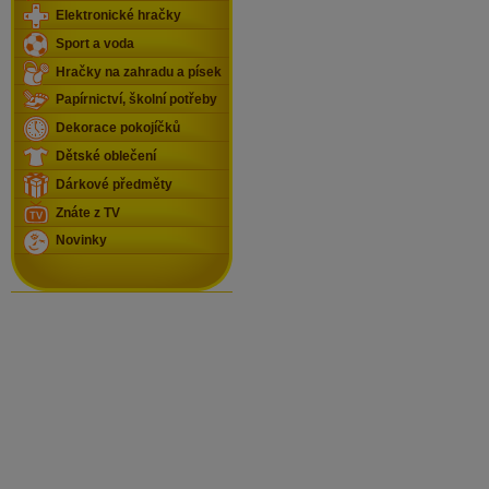
Elektronické hračky
Sport a voda
Hračky na zahradu a písek
Papírnictví, školní potřeby
Dekorace pokojíčků
Dětské oblečení
Dárkové předměty
Znáte z TV
Novinky