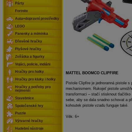
Párty
Fortnite
Auta+dopravní prostředky
LEGO
Panenky a miminka
Dřevěné hračky
Plyšové hračky
Zvířátka a figurky
Vojáci, policie, indiáni
Hračky pro holky
MATTEL BOOMCO CLIPFIRE
Hračky pro kluky i holky
Pistole Clipfire je jednoranná pistole 
Hračky a potřeby pro
mechanismem. Rukojeť pistole umožň
nejmenší
transformaci – stačí stisknout tlačítko 
Stavebnice
sebe, aby se dala snadno schovat a p
kohoutek pistole vzadu funguje také.
Společenské hry
Puzzle
Věk: 6+
Výtvarné hračky
Hudební nástroje