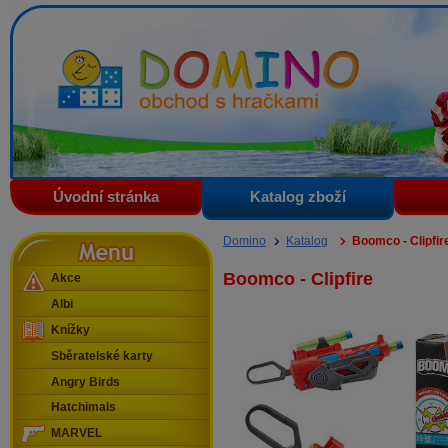
Domino - obchod s hračkami
Úvodní stránka
Katalog zboží
Menu
Domino
Katalog
Boomco - Clipfir
Boomco - Clipfire
Akce
Albi
Knížky
Sběratelské karty
Angry Birds
Hatchimals
MARVEL