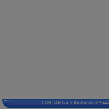
© 2008 - 2026
Domino
| E-mail:
podebrady@hrack