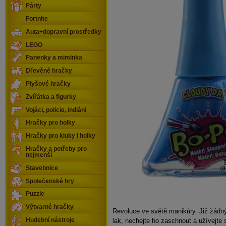
Párty
Fortnite
Auta+dopravní prostředky
LEGO
Panenky a miminka
Dřevěné hračky
Plyšové hračky
Zvířátka a figurky
Vojáci, policie, indiáni
Hračky pro holky
Hračky pro kluky i holky
Hračky a potřeby pro
nejmenší
Stavebnice
Společenské hry
Puzzle
Výtvarné hračky
Revoluce ve světě manikúry. Již žádn
Hudební nástroje
lak, nechejte ho zaschnout a užívejte 