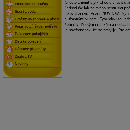
Chcete změnit styl? Chcete si užít dal
Elektronické hračky
Jednoduše lak ze svého nehtu sloupn
Sport a voda
lakovat znovu. Pozor. NOVINKA! Nyní 
s úžasnými vůněmi. Tyto laky jsou zd
Hračky na zahradu a písek
šetrné k dětským nehtíkům a neobsahu
Papírnictví, školní potřeby
je navržena tak, že se nevylije. Pro dět
Dekorace pokojíčků
Dětské oblečení
Dárkové předměty
Znáte z TV
Novinky