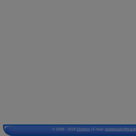
© 2008 - 2026
Domino
| E-mail:
podebrady@hrack